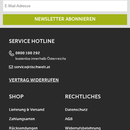
E-Mail-Adresse eintragen
NEWSLETTER ABONNIEREN
SERVICE HOTLINE
0800 100 292
kostenlos innerhalb Österreichs
service@tischwelt.at
VERTRAG WIDERRUFEN
SHOP
RECHTLICHES
Lieferung & Versand
Datenschutz
Zahlungsarten
AGB
Rücksendungen
Widerrufsbelehrung