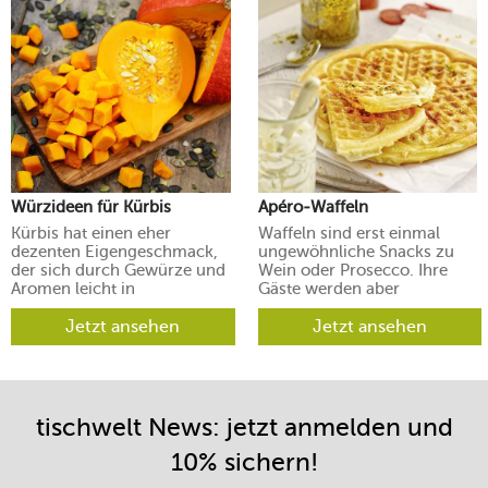
Würzideen für Kürbis
Apéro-Waffeln
Kürbis hat einen eher
Waffeln sind erst einmal
dezenten Eigengeschmack,
ungewöhnliche Snacks zu
der sich durch Gewürze und
Wein oder Prosecco. Ihre
Aromen leicht in
Gäste werden aber
verschiedene Richtungen
begeistert sein.
lenken lässt.
Jetzt ansehen
Jetzt ansehen
tischwelt News: jetzt anmelden und
10% sichern!