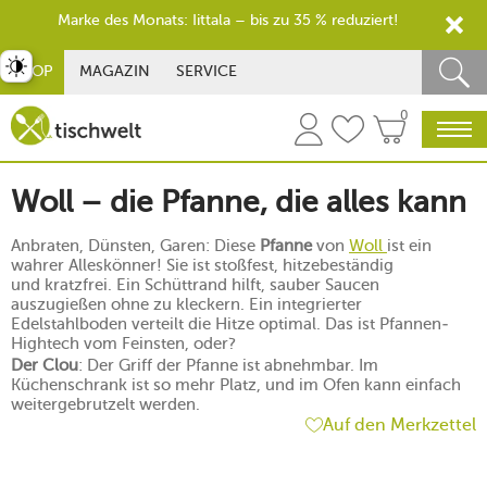
Marke des Monats: Iittala – bis zu 35 % reduziert!
st umschalten
SHOP
MAGAZIN
SERVICE
0
Woll – die Pfanne, die alles kann
Anbraten, Dünsten, Garen: Diese
Pfanne
von
Woll
ist ein
wahrer Alleskönner! Sie ist stoßfest, hitzebeständig
und kratzfrei. Ein Schüttrand hilft, sauber Saucen
auszugießen ohne zu kleckern. Ein integrierter
Edelstahlboden verteilt die Hitze optimal. Das ist Pfannen-
Hightech vom Feinsten, oder?
Der Clou
: Der Griff der Pfanne ist abnehmbar. Im
Küchenschrank ist so mehr Platz, und im Ofen kann einfach
weitergebrutzelt werden.
Auf den Merkzettel