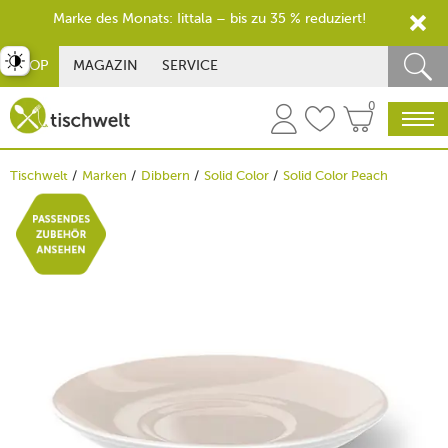
Marke des Monats: Iittala – bis zu 35 % reduziert!
st umschalten
SHOP
MAGAZIN
SERVICE
0
Tischwelt
Marken
Dibbern
Solid Color
Solid Color Peach