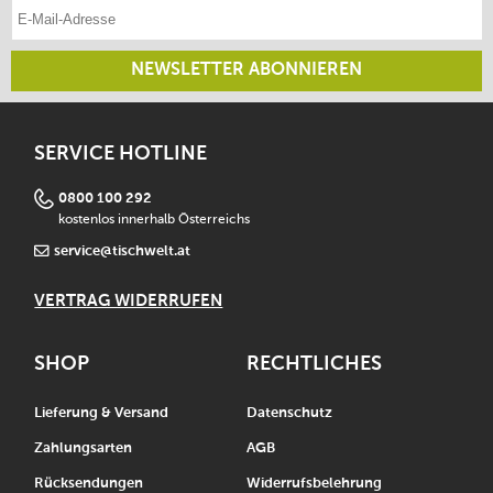
E-Mail-Adresse eintragen
NEWSLETTER ABONNIEREN
SERVICE HOTLINE
0800 100 292
kostenlos innerhalb Österreichs
service@tischwelt.at
VERTRAG WIDERRUFEN
SHOP
RECHTLICHES
Lieferung & Versand
Datenschutz
Zahlungsarten
AGB
Rücksendungen
Widerrufsbelehrung