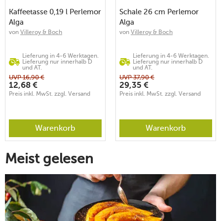
Kaffeetasse 0,19 l Perlemor
Schale 26 cm Perlemor
Alga
Alga
von
Villeroy & Boch
von
Villeroy & Boch
Lieferung in 4-6 Werktagen.
Lieferung in 4-6 Werktagen.
Lieferung nur innerhalb D
Lieferung nur innerhalb D
und AT.
und AT.
UVP
16,90
€
UVP
37,90
€
12,68
€
29,35
€
Preis inkl. MwSt. zzgl. Versand
Preis inkl. MwSt. zzgl. Versand
Warenkorb
Warenkorb
Meist gelesen