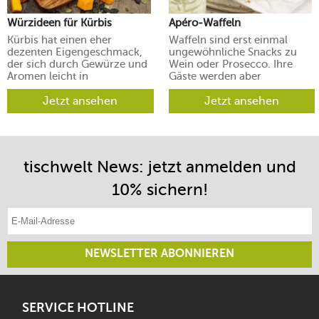
Würzideen für Kürbis
Apéro-Waffeln
Kürbis hat einen eher
Waffeln sind erst einmal
dezenten Eigengeschmack,
ungewöhnliche Snacks zu
der sich durch Gewürze und
Wein oder Prosecco. Ihre
Aromen leicht in
Gäste werden aber
verschiedene Richtungen
begeistert sein.
lenken lässt.
Jetzt ansehen
Jetzt ansehen
tischwelt News: jetzt anmelden und
10% sichern!
E-Mail-Adresse eintragen
NEWSLETTER ABONNIEREN
SERVICE HOTLINE