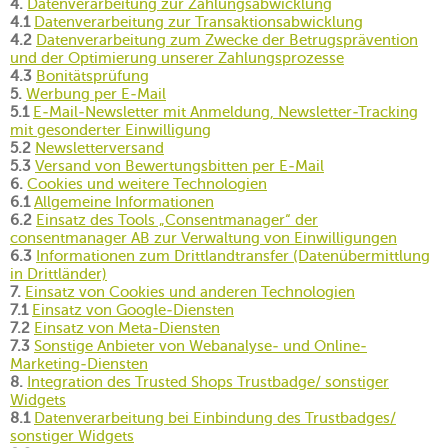
4.
Datenverarbeitung zur Zahlungsabwicklung
4.1
Datenverarbeitung zur Transaktionsabwicklung
4.2
Datenverarbeitung zum Zwecke der Betrugsprävention
und der Optimierung unserer Zahlungsprozesse
4.3
Bonitätsprüfung
5.
Werbung per E-Mail
5.1
E-Mail-Newsletter mit Anmeldung, Newsletter-Tracking
mit gesonderter Einwilligung
5.2
Newsletterversand
5.3
Versand von Bewertungsbitten per E-Mail
6.
Cookies und weitere Technologien
6.1
Allgemeine Informationen
6.2
Einsatz des Tools „Consentmanager“ der
consentmanager AB zur Verwaltung von Einwilligungen
6.3
Informationen zum Drittlandtransfer (Datenübermittlung
in Drittländer)
7.
Einsatz von Cookies und anderen Technologien
7.1
Einsatz von Google-Diensten
7.2
Einsatz von Meta-Diensten
7.3
Sonstige Anbieter von Webanalyse- und Online-
Marketing-Diensten
8.
Integration des Trusted Shops Trustbadge/ sonstiger
Widgets
8.1
Datenverarbeitung bei Einbindung des Trustbadges/
sonstiger Widgets