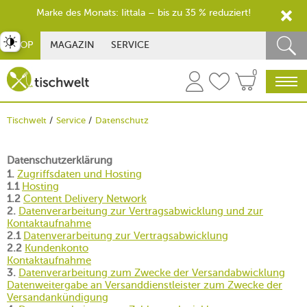
Marke des Monats: Iittala – bis zu 35 % reduziert!
st umschalten
SHOP
MAGAZIN
SERVICE
0
Tischwelt
Service
Datenschutz
Datenschutzerklärung
1.
Zugriffsdaten und Hosting
1.1
Hosting
1.2
Content Delivery Network
2.
Datenverarbeitung zur Vertragsabwicklung und zur
Kontaktaufnahme
2.1
Datenverarbeitung zur Vertragsabwicklung
2.2
Kundenkonto
Kontaktaufnahme
3.
Datenverarbeitung zum Zwecke der Versandabwicklung
Datenweitergabe an Versanddienstleister zum Zwecke der
Versandankündigung