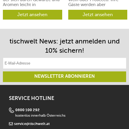
Aromen leicht in
Gäste werden aber
verschiedene Richtungen
begeistert sein.
lenken lässt.
Jetzt ansehen
Jetzt ansehen
tischwelt News: jetzt anmelden und
10% sichern!
E-Mail-Adresse eintragen
NEWSLETTER ABONNIEREN
SERVICE HOTLINE
0800 100 292
kostenlos innerhalb Österreichs
service@tischwelt.at