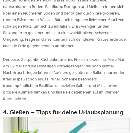
rundum sonnigen Standort, wasserdurchlässigen und eher
nährstoffarmen Boden. Basilikum, Estragon und Melissen freuen sich
über einen feuchteren Boden und benötigen durch ihre größeren,
runden Blätter mehr Wasser. Bärlauch hingegen liebt einen feuchten,
schattigen Platz, um sich zu entfalten. Er ist weniger für den
Balkongarten geeignet und liebt eine waldähnliche, schattige
Umgebung. Frage im Gartencenter nach der idealen Kräutererde oder
lasse dir Erde gegebenenfalls anmischen.
Der beste Zeitpunkt, Küchenkräuter ins Freie zu setzen, ist Mitte Mai.
Am 15. Mai sind die Eisheiligen vorbeigezogen, die noch einmal
Nachtfrost bringen können. Auf dem geschützten Balkon startet der
Kräuterspaß schon etwas früher. Schenke besonders
frostempfindlichem Basilikum, speziellen Salbei- und Minzsorten
größere Aufmerksamkeit und lasse sie gegebenenfalls im Warmen
übernachten.
4. Gießen
–
Tipps für deine Urlaubsplanung