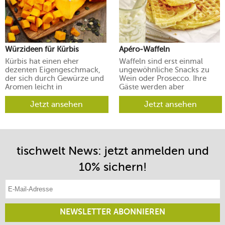
Würzideen für Kürbis
Apéro-Waffeln
Kürbis hat einen eher
Waffeln sind erst einmal
dezenten Eigengeschmack,
ungewöhnliche Snacks zu
der sich durch Gewürze und
Wein oder Prosecco. Ihre
Aromen leicht in
Gäste werden aber
verschiedene Richtungen
begeistert sein.
lenken lässt.
Jetzt ansehen
Jetzt ansehen
tischwelt News: jetzt anmelden und
10% sichern!
E-Mail-Adresse eintragen
NEWSLETTER ABONNIEREN