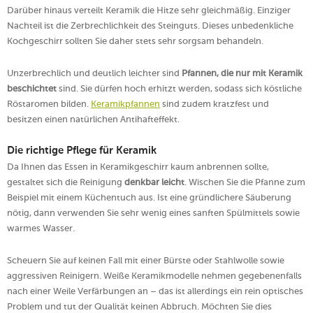
Darüber hinaus verteilt Keramik die Hitze sehr gleichmäßig. Einziger
Nachteil ist die Zerbrechlichkeit des Steinguts. Dieses unbedenkliche
Kochgeschirr sollten Sie daher stets sehr sorgsam behandeln.
Unzerbrechlich und deutlich leichter sind
Pfannen, die nur mit Keramik
beschichtet
sind. Sie dürfen hoch erhitzt werden, sodass sich köstliche
Röstaromen bilden.
Keramikpfannen
sind zudem kratzfest und
besitzen einen natürlichen Antihafteffekt.
Die richtige Pflege für Keramik
Da Ihnen das Essen in Keramikgeschirr kaum anbrennen sollte,
gestaltet sich die Reinigung
denkbar leicht
. Wischen Sie die Pfanne zum
Beispiel mit einem Küchentuch aus. Ist eine gründlichere Säuberung
nötig, dann verwenden Sie sehr wenig eines sanften Spülmittels sowie
warmes Wasser.
Scheuern Sie auf keinen Fall mit einer Bürste oder Stahlwolle sowie
aggressiven Reinigern. Weiße Keramikmodelle nehmen gegebenenfalls
nach einer Weile Verfärbungen an – das ist allerdings ein rein optisches
Problem und tut der Qualität keinen Abbruch. Möchten Sie dies