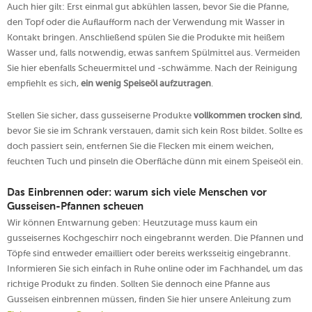
Auch hier gilt: Erst einmal gut abkühlen lassen, bevor Sie die Pfanne,
den Topf oder die Auflaufform nach der Verwendung mit Wasser in
Kontakt bringen. Anschließend spülen Sie die Produkte mit heißem
Wasser und, falls notwendig, etwas sanftem Spülmittel aus. Vermeiden
Sie hier ebenfalls Scheuermittel und -schwämme. Nach der Reinigung
empfiehlt es sich,
ein wenig Speiseöl aufzutragen
.
Stellen Sie sicher, dass gusseiserne Produkte
vollkommen trocken sind
,
bevor Sie sie im Schrank verstauen, damit sich kein Rost bildet. Sollte es
doch passiert sein, entfernen Sie die Flecken mit einem weichen,
feuchten Tuch und pinseln die Oberfläche dünn mit einem Speiseöl ein.
Das Einbrennen oder: warum sich viele Menschen vor
Gusseisen-Pfannen scheuen
Wir können Entwarnung geben: Heutzutage muss kaum ein
gusseisernes Kochgeschirr noch eingebrannt werden. Die Pfannen und
Töpfe sind entweder emailliert oder bereits werksseitig eingebrannt.
Informieren Sie sich einfach in Ruhe online oder im Fachhandel, um das
richtige Produkt zu finden. Sollten Sie dennoch eine Pfanne aus
Gusseisen einbrennen müssen, finden Sie hier unsere Anleitung zum