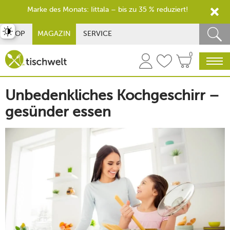
Marke des Monats: Iittala – bis zu 35 % reduziert!
st umschalten
SHOP
MAGAZIN
SERVICE
0
Unbedenkliches Kochgeschirr –
gesünder essen