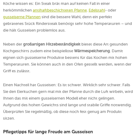
Köche wissen es: Ein Steak brät man auf keinen Fall in einer
herkömmlichen
antihaftbeschichteten Pfanne
.
Edelstahl
- oder
gusseiserne Pfannen
sind die bessere Wahl, denn ein perfekt
gebratenes Stück Rindersteak benötigt sehr hohe Temperaturen – und
die hält Gusseisen problemlos aus.
Neben der
großartigen Hitzebeständigkeit
bietet diese Art gesunden
Kochgeschirrs zudem eine beispiellose
Wärmespeicherung
. Damit
eignen sich gusseiserne Produkte bestens für das Kochen mit hohen
Temperaturen. Sie können auch in den Ofen gestellt werden, wenn der
Griff es zulässt.
Einen Nachteil hat Gusseisen: Es ist schwer. Wirklich sehr schwer. Falls
Sie den Eierkuchen gern mal mit der Pfanne durch die Luft wirbeln, wird
Ihnen das mit einem gusseisernen Modell eher nicht gelingen.
Aufgrund des hohen Gewichts sind lange und stabile Griffe notwendig.
Überprüfen Sie regelmäßig, ob diese noch fest genug am Produkt
sitzen.
Pflegetipps für lange Freude am Gusseisen