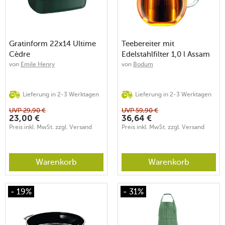
Gratinform 22x14 Ultime
Teebereiter mit
Cèdre
Edelstahlfilter 1,0 l Assam
von
Emile Henry
von
Bodum
Lieferung in 2-3 Werktagen
Lieferung in 2-3 Werktagen
UVP
29,90
€
UVP
59,90
€
23,00
€
36,64
€
Preis inkl. MwSt. zzgl. Versand
Preis inkl. MwSt. zzgl. Versand
Warenkorb
Warenkorb
- 19%
- 31%