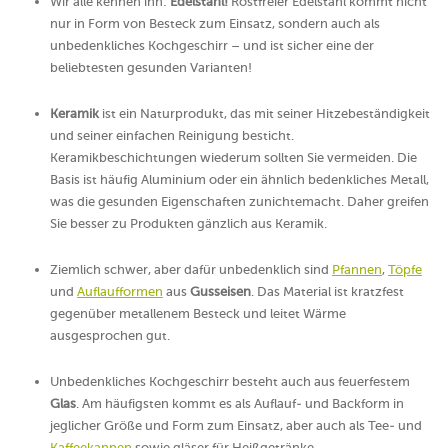
Wir alle kennen ihn:
Edelstahl!
Rostfreier Edelstahl kommt nicht
nur in Form von Besteck zum Einsatz, sondern auch als
unbedenkliches Kochgeschirr – und ist sicher eine der
beliebtesten gesunden Varianten!
Keramik
ist ein Naturprodukt, das mit seiner Hitzebeständigkeit
und seiner einfachen Reinigung besticht.
Keramikbeschichtungen wiederum sollten Sie vermeiden. Die
Basis ist häufig Aluminium oder ein ähnlich bedenkliches Metall,
was die gesunden Eigenschaften zunichtemacht. Daher greifen
Sie besser zu Produkten gänzlich aus Keramik.
Ziemlich schwer, aber dafür unbedenklich sind
Pfannen
,
Töpfe
und
Auflaufformen
aus
Gusseisen
. Das Material ist kratzfest
gegenüber metallenem Besteck und leitet Wärme
ausgesprochen gut.
Unbedenkliches Kochgeschirr besteht auch aus feuerfestem
Glas
. Am häufigsten kommt es als Auflauf- und Backform in
jeglicher Größe und Form zum Einsatz, aber auch als Tee- und
Kaffeekannen
sowie gläser für Heißgetränke.