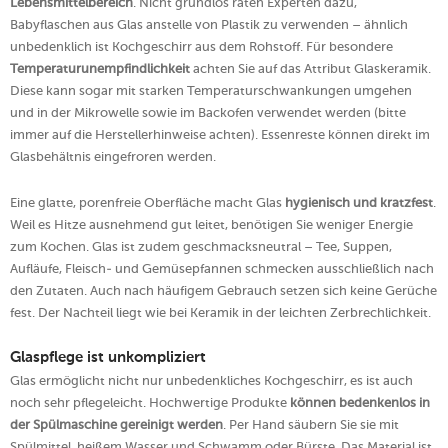
Lebensmittelbereich
. Nicht grundlos raten Experten dazu,
Babyflaschen aus Glas anstelle von Plastik zu verwenden – ähnlich
unbedenklich ist Kochgeschirr aus dem Rohstoff. Für besondere
Temperaturunempfindlichkeit
achten Sie auf das Attribut Glaskeramik.
Diese kann sogar mit starken Temperaturschwankungen umgehen
und in der Mikrowelle sowie im Backofen verwendet werden (bitte
immer auf die Herstellerhinweise achten). Essenreste können direkt im
Glasbehältnis eingefroren werden.
Eine glatte, porenfreie Oberfläche macht Glas
hygienisch und kratzfest
.
Weil es Hitze ausnehmend gut leitet, benötigen Sie weniger Energie
zum Kochen. Glas ist zudem geschmacksneutral – Tee, Suppen,
Aufläufe, Fleisch- und Gemüsepfannen schmecken ausschließlich nach
den Zutaten. Auch nach häufigem Gebrauch setzen sich keine Gerüche
fest. Der Nachteil liegt wie bei Keramik in der leichten Zerbrechlichkeit.
Glaspflege ist unkompliziert
Glas ermöglicht nicht nur unbedenkliches Kochgeschirr, es ist auch
noch sehr pflegeleicht. Hochwertige Produkte
können bedenkenlos in
der Spülmaschine gereinigt werden
. Per Hand säubern Sie sie mit
Spülmittel, heißem Wasser und Schwamm oder Bürste. Das Material ist