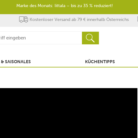
Marke des Monats: Iittala – bis zu 35 % reduziert!
Kostenloser Versand ab 79 € innerhalb Österreichs
 & SAISONALES
KÜCHENTIPPS