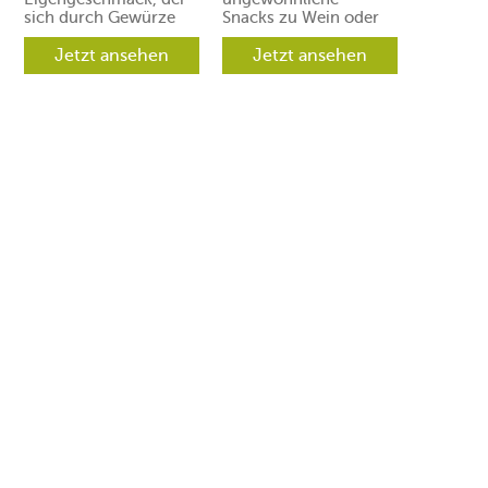
sich durch Gewürze
Snacks zu Wein oder
und Aromen leicht in
Prosecco. Ihre Gäste
verschiedene
Jetzt ansehen
werden aber
Jetzt ansehen
Richtungen lenken
begeistert sein.
lässt.