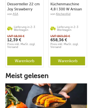
Dessertteller 22 cm
Küchenmaschine
Joy Strawberry
4,8 l 300 W Artisan
Smoothie
Premium Pebbled
von
ASA
von
KitchenAid
Palm
Lieferung in 2-3
Lieferung in 2-3
Werktagen
Werktagen
UVP
18,90
€
UVP
869,00
€
12,39
€
658,36
€
Preis inkl. MwSt. zzgl.
Preis inkl. MwSt. zzgl.
Versand
Versand
Warenkorb
Warenkorb
Meist gelesen