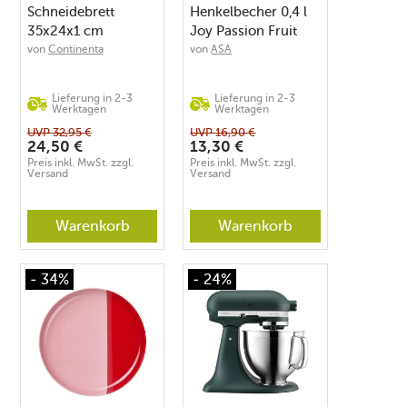
Schneidebrett
Henkelbecher 0,4 l
35x24x1 cm
Joy Passion Fruit
Duracore grau
Smoothie
von
Continenta
von
ASA
Lieferung in 2-3
Lieferung in 2-3
Werktagen
Werktagen
UVP
32,95
€
UVP
16,90
€
24,50
€
13,30
€
Preis inkl. MwSt. zzgl.
Preis inkl. MwSt. zzgl.
Versand
Versand
Warenkorb
Warenkorb
- 34%
- 24%