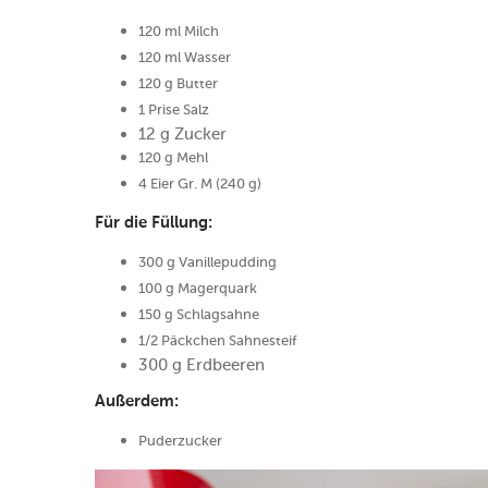
120 ml Milch
120 ml Wasser
120 g Butter
1 Prise Salz
12 g Zucker
120 g Mehl
4 Eier Gr. M (240 g)
Für die Füllung:
300 g Vanillepudding
100 g Magerquark
150 g Schlagsahne
1/2 Päckchen Sahnesteif
300 g Erdbeeren
Außerdem:
Puderzucker