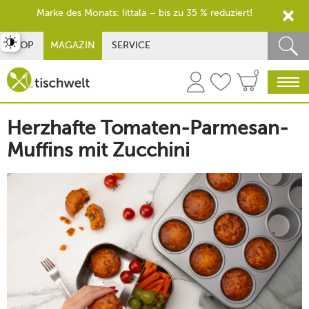
Marke des Monats: Iittala – bis zu 35 % reduziert!
st umschalten
SHOP
MAGAZIN
SERVICE
0
Herzhafte Tomaten-Parmesan-
Muffins mit Zucchini