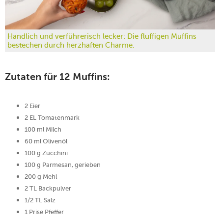
Handlich und verführerisch lecker: Die fluffigen Muffins
bestechen durch herzhaften Charme.
Zutaten für 12 Muffins:
2 Eier
2 EL Tomatenmark
100 ml Milch
60 ml Olivenöl
100 g Zucchini
100 g Parmesan, gerieben
200 g Mehl
2 TL Backpulver
1/2 TL Salz
1 Prise Pfeffer