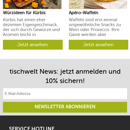
Würzideen für Kürbis
Apéro-Waffeln
Kürbis hat einen eher
Waffeln sind erst einmal
dezenten Eigengeschmack,
ungewöhnliche Snacks zu
der sich durch Gewürze und
Wein oder Prosecco. Ihre
Aromen leicht in
Gäste werden aber
verschiedene Richtungen
begeistert sein.
lenken lässt.
Jetzt ansehen
Jetzt ansehen
tischwelt News: jetzt anmelden und
10% sichern!
E-Mail-Adresse eintragen
NEWSLETTER ABONNIEREN
SERVICE HOTLINE