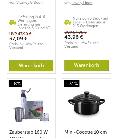
cm Anmut Gold
von
Villeroy & Boch
von
Lovely Linen
Lieferung in 4-6
Nur noch 5 Stück auf
Werktagen.
Lager - Lieferung in
Lieferung nur
2-3 Werktagen
innerhalb D und AT.
UVP
54,95
€
UVP
47,90
€
43,96
€
37,09
€
Preis inkl. MwSt. zzgl.
Preis inkl. MwSt. zzgl.
Versand
Versand
Warenkorb
Warenkorb
- 8%
- 31%
Zauberstab 160 W
Mini-Cocotte 10 cm