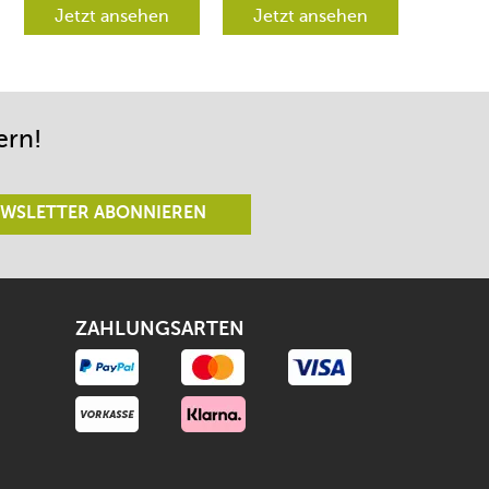
verschiedene
Jetzt ansehen
werden aber
Jetzt ansehen
Richtungen lenken
begeistert sein.
lässt.
ern!
WSLETTER ABONNIEREN
ZAHLUNGSARTEN