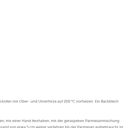
kofen mit Ober- und Unterhitze auf 200 °C vorheizen. Ein Backblech
en, mit einer Hand festhalten, mit der geraspelten Parmesanmischung
and von etwa 5 cm weiter verfahren bis der Parmesan aufgebraucht ist.