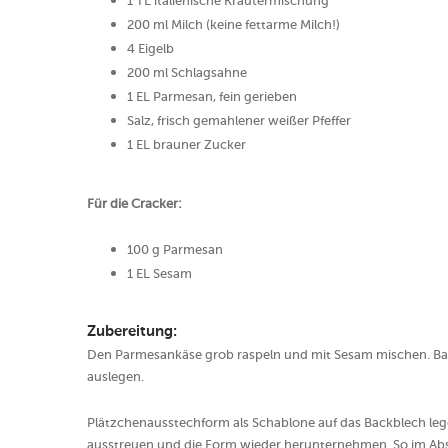
1 TL italienische Kräutermischung
200 ml Milch (keine fettarme Milch!)
4 Eigelb
200 ml Schlagsahne
1 EL Parmesan, fein gerieben
Salz, frisch gemahlener weißer Pfeffer
1 EL brauner Zucker
Für die Cracker:
100 g Parmesan
1 EL Sesam
Zubereitung:
Den Parmesankäse grob raspeln und mit Sesam mischen. Bac
auslegen.
Plätzchenausstechform als Schablone auf das Backblech leg
ausstreuen und die Form wieder herunternehmen. So im Abst