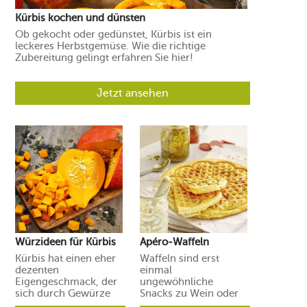
Kürbis kochen und dünsten
Ob gekocht oder gedünstet, Kürbis ist ein
leckeres Herbstgemüse. Wie die richtige
Zubereitung gelingt erfahren Sie hier!
Jetzt ansehen
Würzideen für Kürbis
Apéro-Waffeln
Kürbis hat einen eher
Waffeln sind erst
dezenten
einmal
Eigengeschmack, der
ungewöhnliche
sich durch Gewürze
Snacks zu Wein oder
und Aromen leicht in
Prosecco. Ihre Gäste