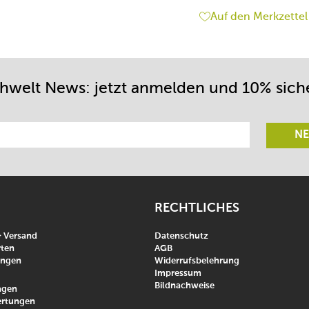
Auf den Merkzettel
chwelt News: jetzt anmelden und 10% sich
NE
RECHTLICHES
& Versand
Datenschutz
ten
AGB
ungen
Widerrufsbelehrung
Impressum
Bildnachweise
agen
rtungen