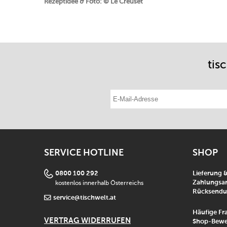
Rezeptidee & Foto: © Le Creuset
tis
E-Mail-Adresse eintragen
SERVICE HOTLINE
SHOP
0800 100 292
Lieferung 
kostenlos innerhalb Österreichs
Zahlungsar
Rücksend
service@tischwelt.at
Häufige Fr
VERTRAG WIDERRUFEN
Shop-Bewe