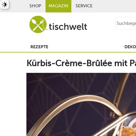
st umschalten
SHOP
MAGAZIN
SERVICE
REZEPTE
DEKO
Kürbis-Crème-Brûlée mit 