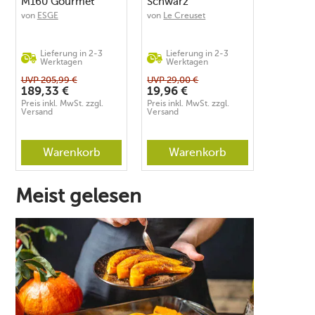
M160 Gourmet
Schwarz
weiss
von
ESGE
von
Le Creuset
Lieferung in 2-3
Lieferung in 2-3
Werktagen
Werktagen
UVP
205,99
€
UVP
29,00
€
189,33
€
19,96
€
Preis inkl. MwSt. zzgl.
Preis inkl. MwSt. zzgl.
Versand
Versand
Warenkorb
Warenkorb
Meist gelesen