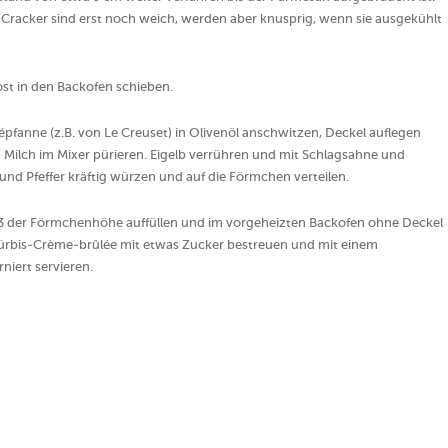
e Cracker sind erst noch weich, werden aber knusprig, wenn sie ausgekühlt
st in den Backofen schieben.
utépfanne (z.B. von Le Creuset) in Olivenöl anschwitzen, Deckel auflegen
 Milch im Mixer pürieren. Eigelb verrühren und mit Schlagsahne und
und Pfeffer kräftig würzen und auf die Förmchen verteilen.
 2/3 der Förmchenhöhe auffüllen und im vorgeheizten Backofen ohne Deckel
 Kürbis-Crème-brûlée mit etwas Zucker bestreuen und mit einem
niert servieren.