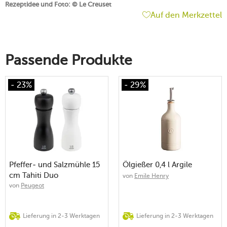
Rezeptidee und Foto: © Le Creuset
Auf den Merkzettel
Passende Produkte
- 23%
- 29%
Pfeffer- und Salzmühle 15
Ölgießer 0,4 l Argile
cm Tahiti Duo
von
Emile Henry
schwarz/weiß
von
Peugeot
Lieferung in 2-3 Werktagen
Lieferung in 2-3 Werktagen