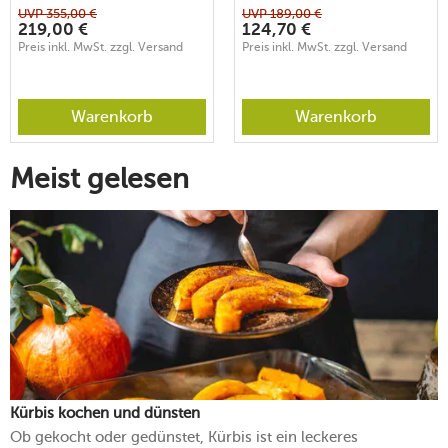
UVP
355,00
€
UVP
189,00
€
219,00
€
124,70
€
Preis inkl. MwSt. zzgl. Versand
Preis inkl. MwSt. zzgl. Versand
Warenkorb
Warenkorb
Meist gelesen
Kürbis kochen und dünsten
Ob gekocht oder gedünstet, Kürbis ist ein leckeres