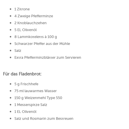
1 Zitrone
4 Zweige Pfefferminze
2 Knoblauchzehen
5 EL Olivenöl
8 Lammkoteletts à 100 g
Schwarzer Pfeffer aus der Mühle
Salz
Extra Pfefferminzblätter zum Servieren
Für das Fladenbrot:
5 g Frischhefe
75 ml lauwarmes Wasser
150 g Weizenmehl Type 550
1 Messerspitze Salz
1 EL Olivenöl
Salz und Rosmarin zum Bestreuen