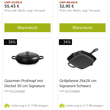
UVP
72,90
€
UVP
46,90
€
55,43
€
32,95
€
Preis inkl. MwSt. zzgl. Versand
Preis inkl. MwSt. zzgl. Versand
Warenkorb
Warenkorb
- 38%
- 34%
Gourmet-Profitopf mit
Grillpfanne 26x26 cm
Deckel 30 cm Signature
Signature Schwarz
Schwarz
von
Le Creuset
von
Le Creuset
Lieferung in 2-3 Werktagen
Lieferung in 2-3 Werktagen