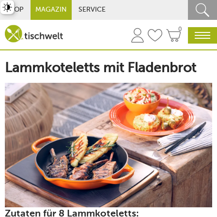
st umschalten
SHOP
MAGAZIN
SERVICE
0
Lammkoteletts mit Fladenbrot
Zutaten für 8 Lammkoteletts: