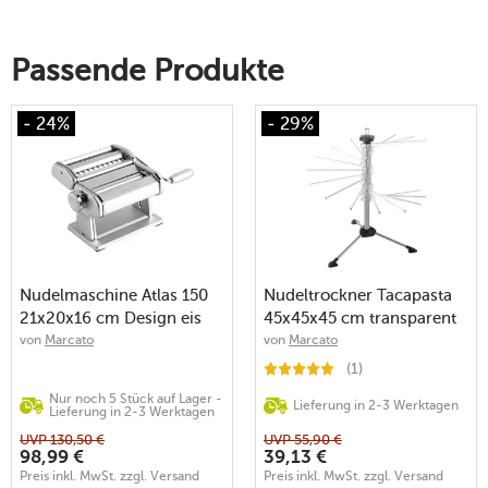
Passende Produkte
- 24%
- 29%
Nudelmaschine Atlas 150
Nudeltrockner Tacapasta
21x20x16 cm Design eis
45x45x45 cm transparent
von
Marcato
von
Marcato
(1)
Nur noch 5 Stück auf Lager -
Lieferung in 2-3 Werktagen
Lieferung in 2-3 Werktagen
UVP
130,50
€
UVP
55,90
€
98,99
€
39,13
€
Preis inkl. MwSt. zzgl. Versand
Preis inkl. MwSt. zzgl. Versand