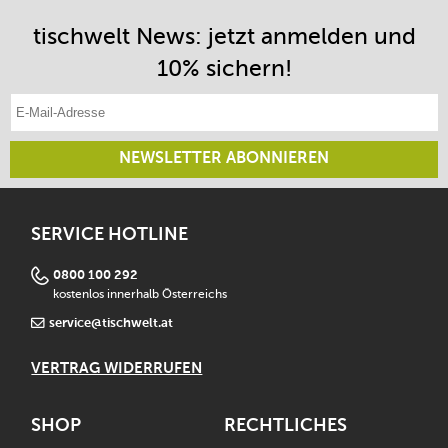
tischwelt News: jetzt anmelden und
10% sichern!
E-Mail-Adresse eintragen
NEWSLETTER ABONNIEREN
SERVICE HOTLINE
0800 100 292
kostenlos innerhalb Österreichs
service@tischwelt.at
VERTRAG WIDERRUFEN
SHOP
RECHTLICHES