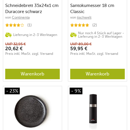
Schneidebrett 35x24x1 cm
Santokumesser 18 cm
Duracore schwarz
Classic
von
Continenta
von
tischwelt
(1)
(2)
Nur noch 4 Stück auf Lager -
Lieferung in 2-3 Werktagen
Lieferung in 2-3 Werktagen
UVP
32,95
€
UVP
89,00
€
20,62
€
59,95
€
Preis inkl. MwSt. zzgl. Versand
Preis inkl. MwSt. zzgl. Versand
Warenkorb
Warenkorb
- 23%
- 9%