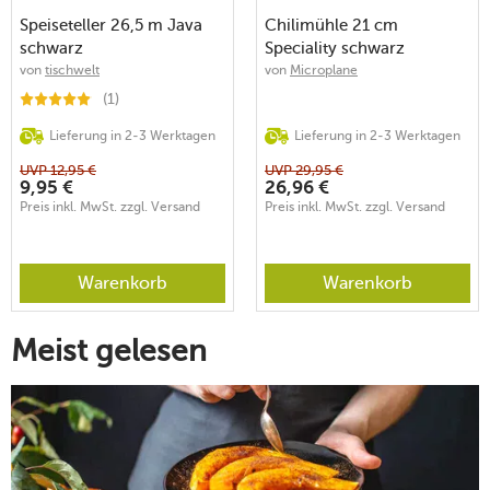
Speiseteller 26,5 m Java
Chilimühle 21 cm
schwarz
Speciality schwarz
von
tischwelt
von
Microplane
(1)
Lieferung in 2-3 Werktagen
Lieferung in 2-3 Werktagen
UVP
12,95
€
UVP
29,95
€
9,95
€
26,96
€
Preis inkl. MwSt. zzgl. Versand
Preis inkl. MwSt. zzgl. Versand
Warenkorb
Warenkorb
Meist gelesen