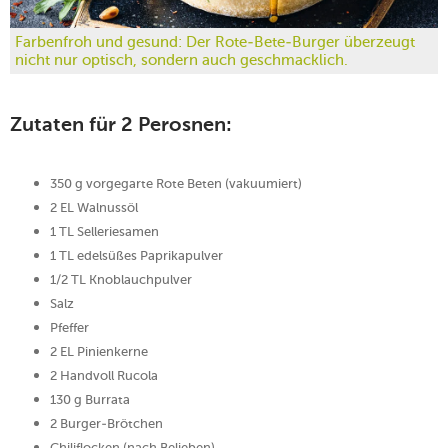
Farbenfroh und gesund: Der Rote-Bete-Burger überzeugt
nicht nur optisch, sondern auch geschmacklich.
Zutaten für 2 Perosnen:
350 g vorgegarte Rote Beten (vakuumiert)
2 EL Walnussöl
1 TL Selleriesamen
1 TL edelsüßes Paprikapulver
1/2 TL Knoblauchpulver
Salz
Pfeffer
2 EL Pinienkerne
2 Handvoll Rucola
130 g Burrata
2 Burger-Brötchen
Chiliflocken (nach Belieben)