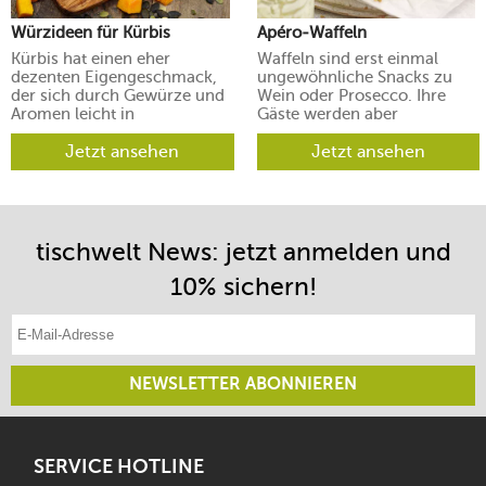
Würzideen für Kürbis
Apéro-Waffeln
Kürbis hat einen eher
Waffeln sind erst einmal
dezenten Eigengeschmack,
ungewöhnliche Snacks zu
der sich durch Gewürze und
Wein oder Prosecco. Ihre
Aromen leicht in
Gäste werden aber
verschiedene Richtungen
begeistert sein.
lenken lässt.
Jetzt ansehen
Jetzt ansehen
tischwelt News: jetzt anmelden und
10% sichern!
E-Mail-Adresse eintragen
NEWSLETTER ABONNIEREN
SERVICE HOTLINE