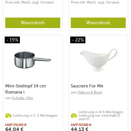
Preis inkl. MwSt. zzgl. Versand
Preis inkl. MwSt. zzgl. Versand
Warenkorb
Warenkorb
- 19%
- 22%
Mini-Stieltopf 14 cm
Sauciere For Me
Romana i
von
Villeroy & Boch
von
Schulte-Ufer
Lieferung in 4-6 Werktagen.
Lieferung in 2-3 Werktagen
Lieferung nur innerhalb D
und AT.
UVP
79,99
€
UVP
57,00
€
64,04
€
44,13
€