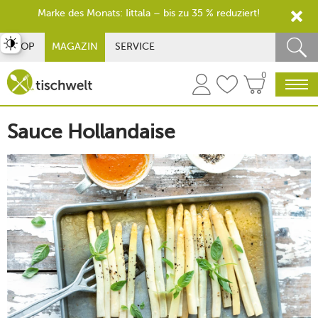
Marke des Monats: Iittala – bis zu 35 % reduziert!
st umschalten
SHOP
MAGAZIN
SERVICE
0
Sauce Hollandaise