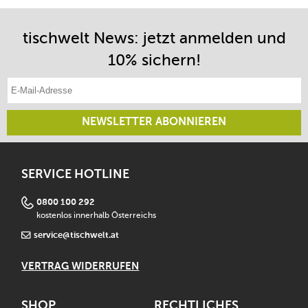
tischwelt News: jetzt anmelden und
10% sichern!
E-Mail-Adresse eintragen
NEWSLETTER ABONNIEREN
SERVICE HOTLINE
0800 100 292
kostenlos innerhalb Österreichs
service@tischwelt.at
VERTRAG WIDERRUFEN
SHOP
RECHTLICHES