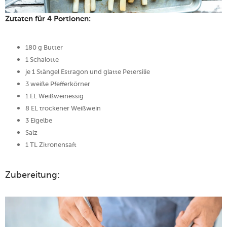
Zutaten für 4 Portionen:
180 g Butter
1 Schalotte
je 1 Stängel Estragon und glatte Petersilie
3 weiße Pfefferkörner
1 EL Weißweinessig
8 EL trockener Weißwein
3 Eigelbe
Salz
1 TL Zitronensaft
Zubereitung: