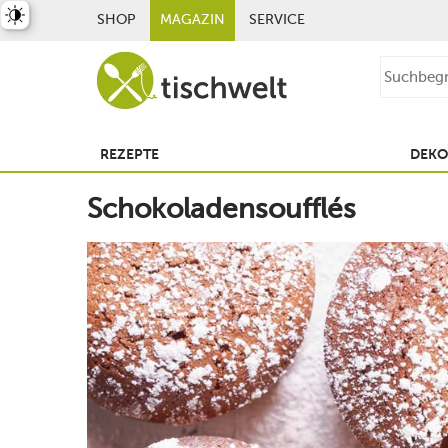
st umschalten
SHOP
MAGAZIN
SERVICE
REZEPTE
DEKO
Schokoladensoufflés