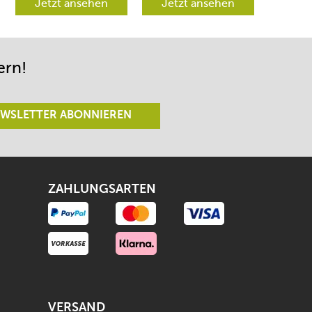
verschiedene
Jetzt ansehen
werden aber
Jetzt ansehen
Richtungen lenken
begeistert sein.
lässt.
ern!
WSLETTER ABONNIEREN
ZAHLUNGSARTEN
VERSAND