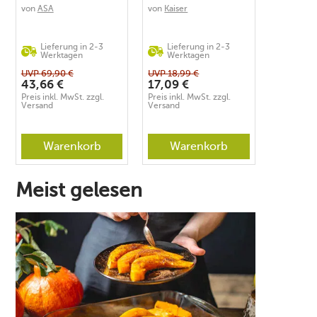
von
ASA
von
Kaiser
Lieferung in 2-3
Lieferung in 2-3
Werktagen
Werktagen
UVP
69,90
€
UVP
18,99
€
43,66
€
17,09
€
Preis inkl. MwSt. zzgl.
Preis inkl. MwSt. zzgl.
Versand
Versand
Warenkorb
Warenkorb
Meist gelesen