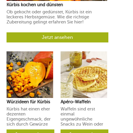
Kürbis kochen und dünsten
Ob gekocht oder gedünstet, Kürbis ist ein
leckeres Herbstgemüse. Wie die richtige
Zubereitung gelingt erfahren Sie hier!
Jetzt ansehen
Würzideen für Kürbis
Apéro-Waffeln
Kürbis hat einen eher
Waffeln sind erst
dezenten
einmal
Eigengeschmack, der
ungewöhnliche
sich durch Gewürze
Snacks zu Wein oder
und Aromen leicht in
Prosecco. Ihre Gäste