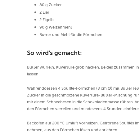
80 g Zucker
2 Eier
2 Eigelb
90 g Weizenmehl
Butter und Mehl für die Förmchen
So wird's gemacht:
Butter würfeln, Kuvertüre grob hacken. Beides zusammen i
lassen.
Währenddessen 4 Soufflé-Förmchen (8 cm Ø) mit Butter fe
Zucker in die geschmolzene Kuvertüre-Butter-Mischung rühre
mit einem Schneebesen in die Schokoladenmasse rühren. A
den Förmchen verteilen und mindestens 4 Stunden einfriere
Backofen auf 200 °C Umluft vorheizen. Gefrorene Soufflés i
nehmen, aus den Förmchen lösen und anrichten.