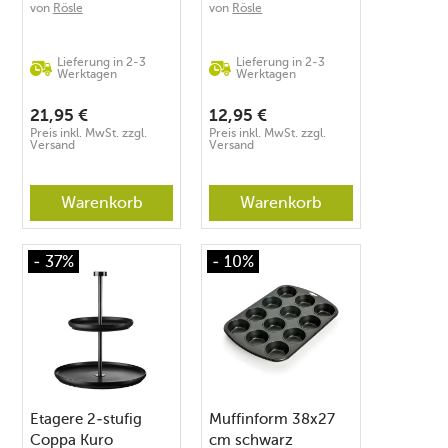
von
Rösle
von
Rösle
Lieferung in 2-3
Lieferung in 2-3
Werktagen
Werktagen
21,95
€
12,95
€
Preis inkl. MwSt. zzgl.
Preis inkl. MwSt. zzgl.
Versand
Versand
Warenkorb
Warenkorb
- 37%
- 10%
Etagere 2-stufig
Muffinform 38x27
Coppa Kuro
cm schwarz