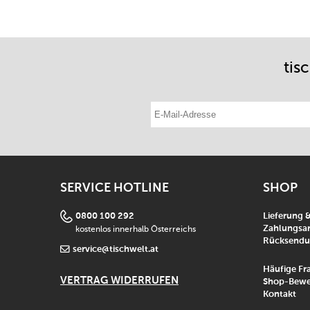
tis
E-Mail-Adresse eintragen
SERVICE HOTLINE
SHOP
0800 100 292
Lieferung 
kostenlos innerhalb Österreichs
Zahlungsar
Rücksend
service@tischwelt.at
Häufige Fr
VERTRAG WIDERRUFEN
Shop-Bewe
Kontakt