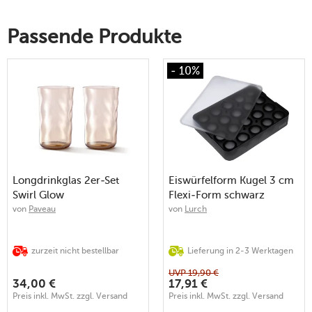
Passende Produkte
- 10%
Longdrinkglas 2er-Set
Eiswürfelform Kugel 3 cm
Swirl Glow
Flexi-Form schwarz
von
Paveau
von
Lurch
zurzeit nicht bestellbar
Lieferung in 2-3 Werktagen
UVP
19,90
€
34,00
€
17,91
€
Preis inkl. MwSt. zzgl. Versand
Preis inkl. MwSt. zzgl. Versand