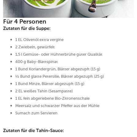
Für 4 Personen
Zutaten für die Suppe:
1 EL Olivenöl extra vergine
2 Zwiebeln, gewürfelt
1,5 l Gemüse- oder Hühnerbrühe guter Qualität
400 g Baby-Blattspinat
1 Bund Koriandergrün, Blätter abgezupft (15 g)
½ Bund glatte Petersilie, Blätter abgezupft (25 g)
1 Bund Minze, Blätter abgezupft (15 g)
2 EL weißes Tahin (Sesampaste)
1 EL fein abgeriebene Bio-Zitronenschale
Meersalz und schwarzer Pfeffer aus der Mühle
Sumach zum Servieren
Zutaten für die Tahin-Sauce: