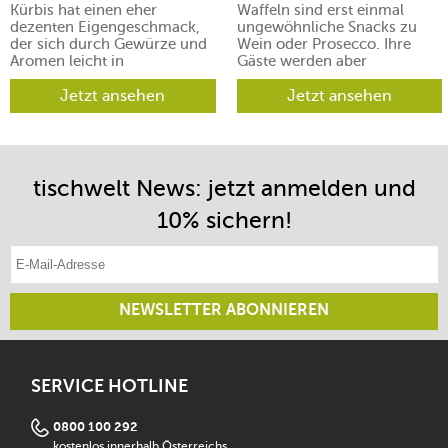
Kürbis hat einen eher
Waffeln sind erst einmal
dezenten Eigengeschmack,
ungewöhnliche Snacks zu
der sich durch Gewürze und
Wein oder Prosecco. Ihre
Aromen leicht in
Gäste werden aber
verschiedene Richtungen
begeistert sein.
lenken lässt.
Jetzt ansehen
Jetzt ansehen
tischwelt News: jetzt anmelden und
10% sichern!
E-Mail-Adresse eintragen
NEWSLETTER ABONNIEREN
SERVICE HOTLINE
0800 100 292
kostenlos innerhalb Österreichs