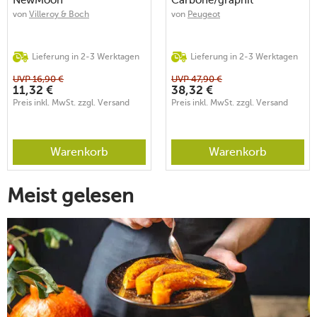
von
Villeroy & Boch
von
Peugeot
Lieferung in 2-3 Werktagen
Lieferung in 2-3 Werktagen
UVP
16,90
€
UVP
47,90
€
11,32
€
38,32
€
Preis inkl. MwSt. zzgl. Versand
Preis inkl. MwSt. zzgl. Versand
Warenkorb
Warenkorb
Meist gelesen