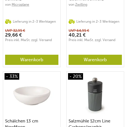
von
Microplane
von
Zwilling
Lieferung in 2-3 Werktagen
Lieferung in 2-3 Werktagen
UVP
32,95
€
UVP
64,95
€
29,66
€
40,21
€
Preis inkl. MwSt. zzgl. Versand
Preis inkl. MwSt. zzgl. Versand
Warenkorb
Warenkorb
- 33%
- 20%
Schälchen 13 cm
Salzmühle 12cm Line
NewMoon
Carbone/graphit