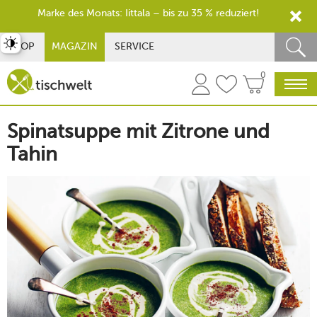
Marke des Monats: Iittala – bis zu 35 % reduziert!
st umschalten
SHOP
MAGAZIN
SERVICE
0
Spinatsuppe mit Zitrone und
Tahin