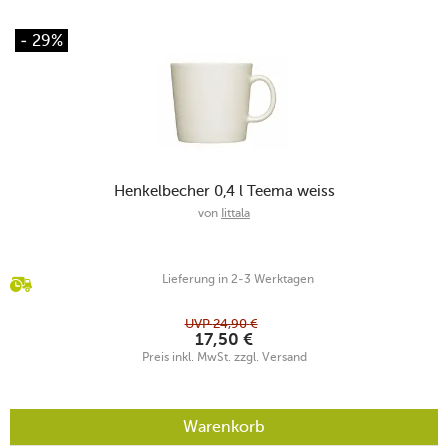
- 29%
Henkelbecher 0,4 l Teema weiss
von
Iittala
Lieferung in 2-3 Werktagen
UVP
24,90
€
17,50
€
Preis inkl. MwSt. zzgl. Versand
Warenkorb