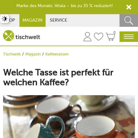
Marke des Monats: Iittala – bis zu 35 % reduziert!
st umschalten
SHOP
MAGAZIN
SERVICE
0
Tischwelt
Magazin
Kaffeetassen
Welche Tasse ist perfekt für
welchen Kaffee?