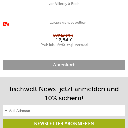
von
Villeroy & Boch
zurzeit nicht bestellbar
UVP
19,90
€
12,54
€
Preis inkl. MwSt. zzgl. Versand
Warenkorb
tischwelt News: jetzt anmelden und
10% sichern!
E-Mail-Adresse eintragen
NEWSLETTER ABONNIEREN