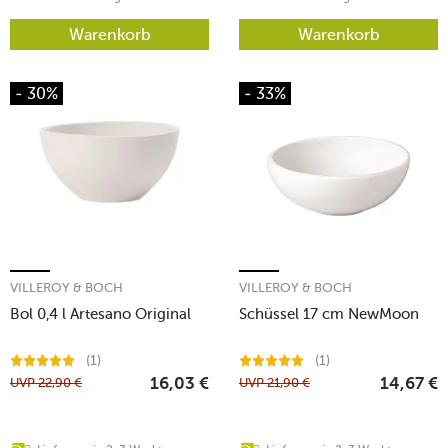
Warenkorb
Warenkorb
- 30%
- 33%
VILLEROY & BOCH
VILLEROY & BOCH
Bol 0,4 l Artesano Original
Schüssel 17 cm NewMoon
(1)
(1)
UVP
22,90
€
UVP
21,90
€
16,03
€
14,67
€