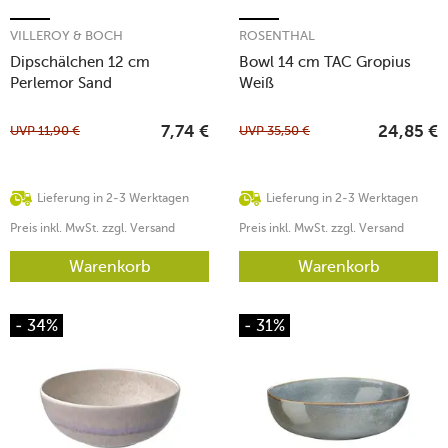
VILLEROY & BOCH
ROSENTHAL
Dipschälchen 12 cm
Bowl 14 cm TAC Gropius
Perlemor Sand
Weiß
UVP
11,90
€
UVP
35,50
€
7,74
€
24,85
€
Lieferung in 2-3 Werktagen
Lieferung in 2-3 Werktagen
Preis inkl. MwSt. zzgl. Versand
Preis inkl. MwSt. zzgl. Versand
Warenkorb
Warenkorb
- 34%
- 31%