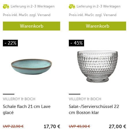
Lieferung in 2-3 Werktagen
Lieferung in 2-3 Werktagen
Preis inkl. MwSt. zzgl. Versand
Preis inkl. MwSt. zzgl. Versand
Warenkorb
Warenkorb
- 22%
- 45%
VILLEROY & BOCH
VILLEROY & BOCH
Schale flach 21 cm Lave
Salat-/Servierschüssel 22
glacé
cm Boston klar
UVP
22,90
€
UVP
49,90
€
17,70
€
27,00
€