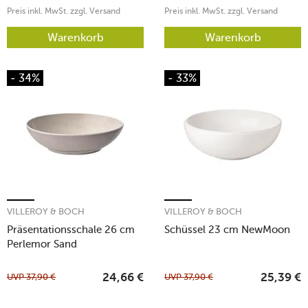
Preis inkl. MwSt. zzgl. Versand
Preis inkl. MwSt. zzgl. Versand
Warenkorb
Warenkorb
- 34%
- 33%
VILLEROY & BOCH
VILLEROY & BOCH
Präsentationsschale 26 cm
Schüssel 23 cm NewMoon
Perlemor Sand
UVP
37,90
€
UVP
37,90
€
24,66
€
25,39
€