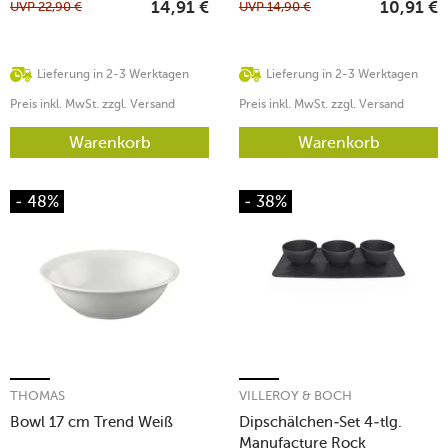
UVP
22,90
€
UVP
14,90
€
14,91
€
10,91
€
Lieferung in 2-3 Werktagen
Lieferung in 2-3 Werktagen
Preis inkl. MwSt. zzgl. Versand
Preis inkl. MwSt. zzgl. Versand
Warenkorb
Warenkorb
- 48%
- 38%
THOMAS
VILLEROY & BOCH
Bowl 17 cm Trend Weiß
Dipschälchen-Set 4-tlg.
Manufacture Rock