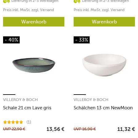
Lieferung in 2-3 Werktagen
Lieferung in 2-3 Werktagen
Preis inkl. MwSt. zzgl. Versand
Preis inkl. MwSt. zzgl. Versand
Warenkorb
Warenkorb
- 40%
- 33%
VILLEROY & BOCH
VILLEROY & BOCH
Schale 21 cm Lave gris
Schälchen 13 cm NewMoon
(1)
UVP
22,90
€
UVP
16,90
€
13,56
€
11,32
€