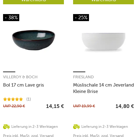
- 38%
- 25%
VILLEROY & BOCH
FRIESLAND
Bol 17 cm Lave gris
Müslischale 14 cm Jeverland
Kleine Brise
(1)
UVP
22,90
€
UVP
19,99
€
14,15
€
14,80
€
Lieferung in 2-3 Werktagen
Lieferung in 2-3 Werktagen
Preis inkl. MwSt. zzgl. Versand
Preis inkl. MwSt. zzgl. Versand