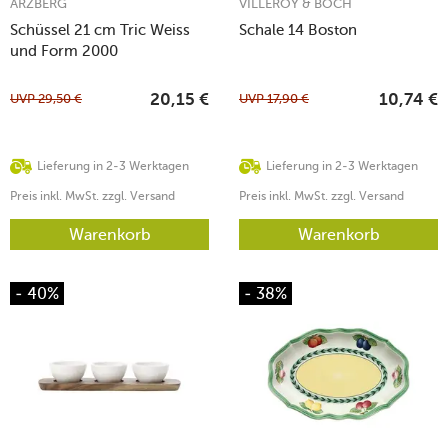
ARZBERG
VILLEROY & BOCH
Schüssel 21 cm Tric Weiss
Schale 14 Boston
und Form 2000
UVP
29,50
€
UVP
17,90
€
20,15
€
10,74
€
Lieferung in 2-3 Werktagen
Lieferung in 2-3 Werktagen
Preis inkl. MwSt. zzgl. Versand
Preis inkl. MwSt. zzgl. Versand
Warenkorb
Warenkorb
- 40%
- 38%