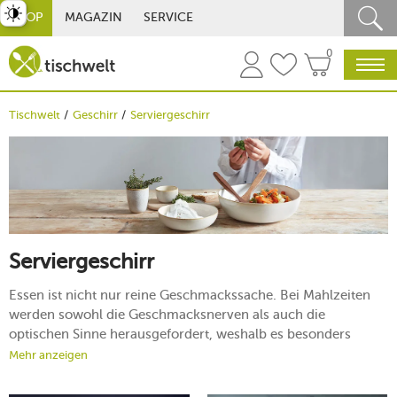
st umschalten
SHOP
MAGAZIN
SERVICE
0
Tischwelt
Geschirr
Serviergeschirr
Serviergeschirr
Essen ist nicht nur reine Geschmackssache. Bei Mahlzeiten
werden sowohl die Geschmacksnerven als auch die
optischen Sinne herausgefordert, weshalb es besonders
wichtig ist, die Speisen stilvoll anzurichten. Dies gelingt Ihnen
Mehr anzeigen
vor allem mit dem richtigen
Serviergeschirr
, das
gewissermaßen die optimale Plattform für Ihre genüsslichen