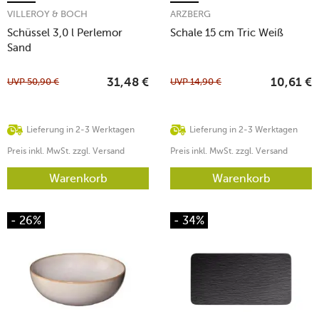
VILLEROY & BOCH
ARZBERG
Schüssel 3,0 l Perlemor
Schale 15 cm Tric Weiß
Sand
UVP
50,90
€
UVP
14,90
€
31,48
€
10,61
€
Lieferung in 2-3 Werktagen
Lieferung in 2-3 Werktagen
Preis inkl. MwSt. zzgl. Versand
Preis inkl. MwSt. zzgl. Versand
Warenkorb
Warenkorb
- 26%
- 34%