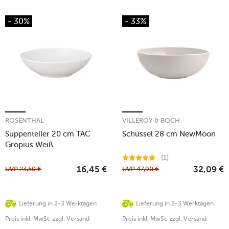
- 30%
- 33%
ROSENTHAL
VILLEROY & BOCH
Suppenteller 20 cm TAC
Schüssel 28 cm NewMoon
Gropius Weiß
(1)
UVP
23,50
€
UVP
47,90
€
16,45
€
32,09
€
Lieferung in 2-3 Werktagen
Lieferung in 2-3 Werktagen
Preis inkl. MwSt. zzgl. Versand
Preis inkl. MwSt. zzgl. Versand