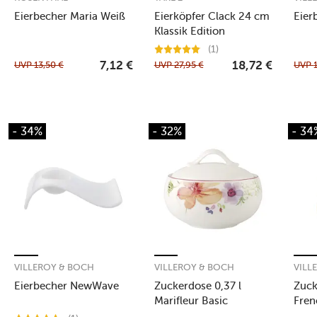
Eierbecher Maria Weiß
Eierköpfer Clack 24 cm
Eier
Klassik Edition
Birnenholzkugel
(1)
UVP
13,50
€
UVP
27,95
€
UVP
7,12
€
18,72
€
- 34%
- 32%
- 34
VILLEROY & BOCH
VILLEROY & BOCH
VILL
Eierbecher NewWave
Zuckerdose 0,37 l
Zuck
Marifleur Basic
Fren
Fleu