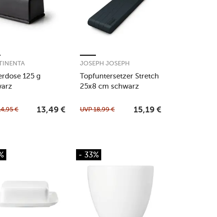
TINENTA
JOSEPH JOSEPH
erdose 125 g
Topfuntersetzer Stretch
warz
25x8 cm schwarz
14,95
€
UVP
18,99
€
13,49
€
15,19
€
%
- 33%