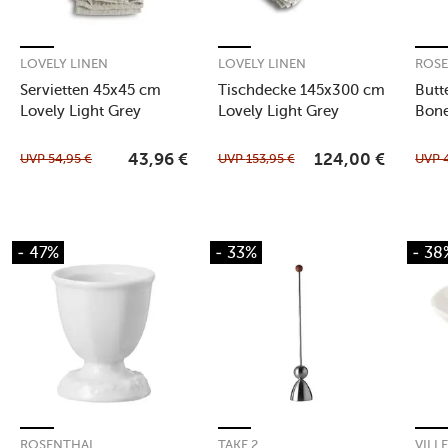
LOVELY LINEN
LOVELY LINEN
ROS
Servietten 45x45 cm
Tischdecke 145x300 cm
Butt
Lovely Light Grey
Lovely Light Grey
Bone
UVP
54,95
€
UVP
153,95
€
UVP
43,96
€
124,00
€
- 47%
- 33%
- 38
ROSENTHAL
TAKE 2
VILL