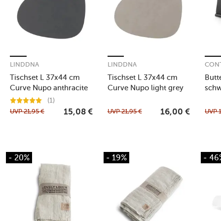
LINDDNA
LINDDNA
CON
Tischset L 37x44 cm
Tischset L 37x44 cm
Butt
Curve Nupo anthracite
Curve Nupo light grey
sch
(1)
UVP
21,95
€
UVP
21,95
€
UVP
15,08
€
16,00
€
- 20%
- 19%
- 46