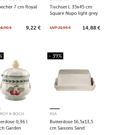
becher 7 cm Royal
Tischset L 35x45 cm
Square Nupo light grey
14,90
€
UVP
21,95
€
9,22
€
14,88
€
%
- 39%
EROY & BOCH
ASA
erdose 0,36 l
Butterdose 16,5x13,5
ch Garden
cm Saisons Sand
rence