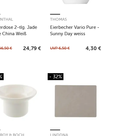
ENTHAL
THOMAS
erdose 2-tlg. Jade
Eierbecher Vario Pure -
 China Weiß
Sunny Day weiss
46,50
€
UVP
6,50
€
24,79
€
4,30
€
%
- 32%
EROY & BOCH
LINDDNA