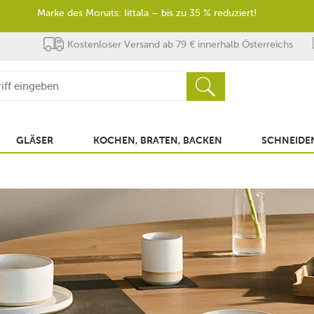
Marke des Monats: Iittala – bis zu 35 % reduziert!
Kostenloser Versand ab 79 € innerhalb Österreichs
GLÄSER
KOCHEN, BRATEN, BACKEN
SCHNEIDEN