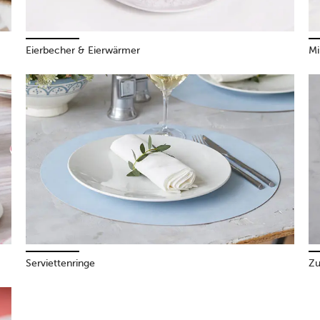
Eierbecher & Eierwärmer
Mi
Serviettenringe
Zu