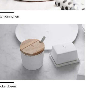
lchkännchen
ckerdosen