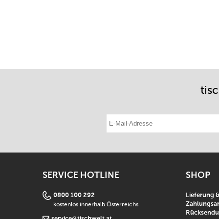
tis
E-Mail-Adresse eintragen
SERVICE HOTLINE
SHOP
0800 100 292
Lieferung 
kostenlos innerhalb Österreichs
Zahlungsar
Rücksend
service@tischwelt.at