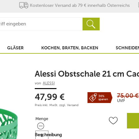
Kostenloser Versand ab 79 € innerhalb Österreichs
GLÄSER
KOCHEN, BRATEN, BACKEN
SCHNEIDEN
Alessi Obstschale 21 cm Ca
von
ALESSI
75,00
€
47,99
€
36%
sparen
UVP
Preis inkl. MwSt. zzgl.
Versand
Menge
Menge
Beschreibung