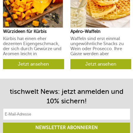
Würzideen für Kürbis
Apéro-Waffeln
Kürbis hat einen eher
Waffeln sind erst einmal
dezenten Eigengeschmack,
ungewöhnliche Snacks zu
der sich durch Gewürze und
Wein oder Prosecco. Ihre
Aromen leicht in
Gäste werden aber
verschiedene Richtungen
begeistert sein.
lenken lässt.
Jetzt ansehen
Jetzt ansehen
tischwelt News: jetzt anmelden und
10% sichern!
E-Mail-Adresse eintragen
NEWSLETTER ABONNIEREN