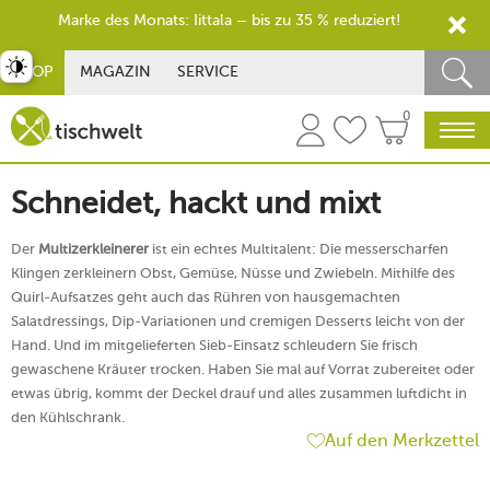
Marke des Monats: Iittala – bis zu 35 % reduziert!
st umschalten
SHOP
MAGAZIN
SERVICE
0
Schneidet, hackt und mixt
Der
Multizerkleinerer
ist ein echtes Multitalent: Die messerscharfen
Klingen zerkleinern Obst, Gemüse, Nüsse und Zwiebeln. Mithilfe des
Quirl-Aufsatzes geht auch das Rühren von hausgemachten
Salatdressings, Dip-Variationen und cremigen Desserts leicht von der
Hand. Und im mitgelieferten Sieb-Einsatz schleudern Sie frisch
gewaschene Kräuter trocken. Haben Sie mal auf Vorrat zubereitet oder
etwas übrig, kommt der Deckel drauf und alles zusammen luftdicht in
den Kühlschrank.
Auf den Merkzettel