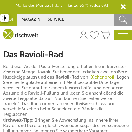
Marke des Monats: Iittala – bis zu 35 % reduziert!
st umschalten
SHOP
MAGAZIN
SERVICE
0
Das Ravioli-Rad
Bei dieser Art der Pasta-Herstellung erhalten Sie in kürzester
Zeit eine Menge Ravioli. Sie benötigen lediglich zwei größere
Nudelteigplatten und das
Ravioli-Rad
von
Küchenprofi
. Legen
Sie eine Teigplatte auf eine mit Mehl bestäubte Unterlage,
verteilen Sie darauf mit einem kleinen Löffel und genügend
Abstand die Ravioli-Füllung und legen Sie anschließend die
zweite Teigplatte darauf. Nun können Sie reihenweise
„rädeln“. Das Rad erinnert an einen Reißverschluss und
verschließt schon beim Schneiden die Ränder die
Teigtaschen.
tischwelt-Tipp:
Bringen Sie Abwechslung ins Innere Ihrer
Ravioli und bereiten gleich zwei oder sogar drei verschiedene
Füllungen vor. So können Sie wunderbare Varianten