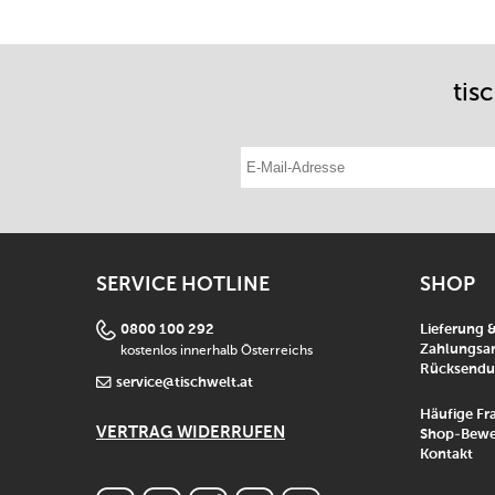
tis
E-Mail-Adresse eintragen
SERVICE HOTLINE
SHOP
0800 100 292
Lieferung 
kostenlos innerhalb Österreichs
Zahlungsar
Rücksend
service@tischwelt.at
Häufige Fr
VERTRAG WIDERRUFEN
Shop-Bewe
Kontakt