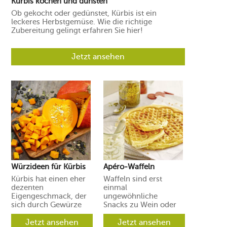
Kürbis kochen und dünsten
Ob gekocht oder gedünstet, Kürbis ist ein
leckeres Herbstgemüse. Wie die richtige
Zubereitung gelingt erfahren Sie hier!
Jetzt ansehen
Würzideen für Kürbis
Apéro-Waffeln
Kürbis hat einen eher
Waffeln sind erst
dezenten
einmal
Eigengeschmack, der
ungewöhnliche
sich durch Gewürze
Snacks zu Wein oder
und Aromen leicht in
Prosecco. Ihre Gäste
verschiedene
Jetzt ansehen
werden aber
Jetzt ansehen