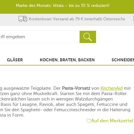
Marke des Monats: Iittala – bis zu 35 % reduziert!
Kostenloser Versand ab 79 € innerhalb Österreichs
GLÄSER
KOCHEN, BRATEN, BACKEN
SCHNEIDEN
ig ausgewalzte Teigplatte. Der
Pasta-Vorsatz
von
KitchenAid
mit
en ganz ohne Muskelkraft. Starten Sie mit dem Pasta-Roller.
 Dickenrädchen lassen sich in wenigen Walzdurchgängen
Basis für Lasagne, Ravioli, aber auch Spagetti, Fettuccine und
n Sie den Spaghetti- oder Fettuccineschneider in die Halterung
sta in Form.
Auf den Merkzettel