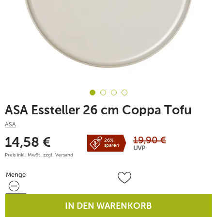
ASA Essteller 26 cm Coppa Tofu
ASA
19,90
€
14,58
€
26%
sparen
UVP
Preis inkl. MwSt. zzgl.
Versand
Menge
Menge
IN DEN WARENKORB