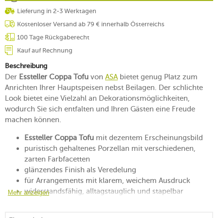
Lieferung in 2-3 Werktagen
Kostenloser Versand ab 79 € innerhalb Österreichs
100 Tage Rückgaberecht
Kauf auf Rechnung
Beschreibung
Der
Essteller Coppa Tofu
von
ASA
bietet genug Platz zum
Anrichten Ihrer Hauptspeisen nebst Beilagen. Der schlichte
Look bietet eine Vielzahl an Dekorationsmöglichkeiten,
wodurch Sie sich entfalten und Ihren Gästen eine Freude
machen können.
Essteller Coppa Tofu
mit dezentem Erscheinungsbild
puristisch gehaltenes Porzellan mit verschiedenen,
zarten Farbfacetten
glänzendes Finish als Veredelung
für Arrangements mit klarem, weichem Ausdruck
widerstandsfähig, alltagstauglich und stapelbar
Mehr anzeigen
mikrowellen-, backofen- und gefrierfachgeeignet
spülmaschinengeeignet