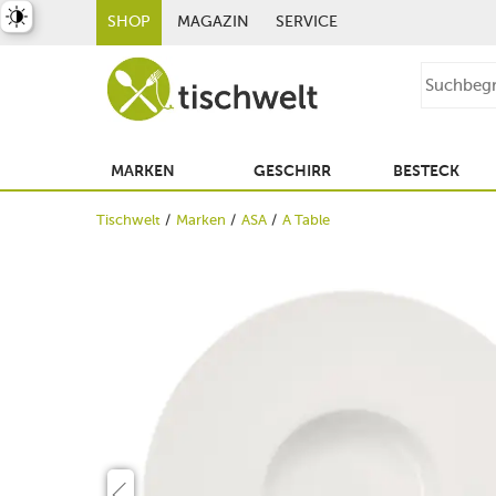
st umschalten
SHOP
MAGAZIN
SERVICE
MARKEN
GESCHIRR
BESTECK
Tischwelt
Marken
ASA
A Table