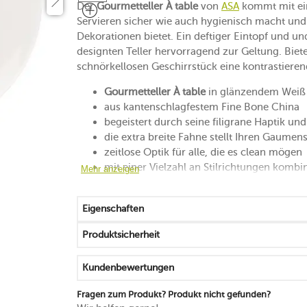
Der
Gourmetteller À table
von
ASA
kommt mit ein
Servieren sicher wie auch hygienisch macht und 
Dekorationen bietet. Ein deftiger Eintopf und 
designten Teller hervorragend zur Geltung. Biet
schnörkellosen Geschirrstück eine kontrastiere
Gourmetteller À table
in glänzendem Weiß
aus kantenschlagfestem Fine Bone China
begeistert durch seine filigrane Haptik u
die extra breite Fahne stellt Ihren Gaume
zeitlose Optik für alle, die es clean mögen
mit einer Vielzahl an Stilrichtungen kombi
Mehr anzeigen
backofen-, gefrierfach- und mikrowelleng
spülmaschinengeeignet
Eigenschaften
Produktsicherheit
Kundenbewertungen
Fragen zum Produkt? Produkt nicht gefunden?