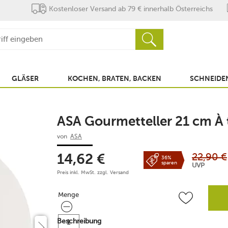
Kostenloser Versand ab 79 € innerhalb Österreichs
GLÄSER
KOCHEN, BRATEN, BACKEN
SCHNEIDEN
ASA Gourmetteller 21 cm À 
von
ASA
22,90
€
14,62
€
36%
sparen
UVP
Preis inkl. MwSt. zzgl.
Versand
Menge
Menge
Beschreibung