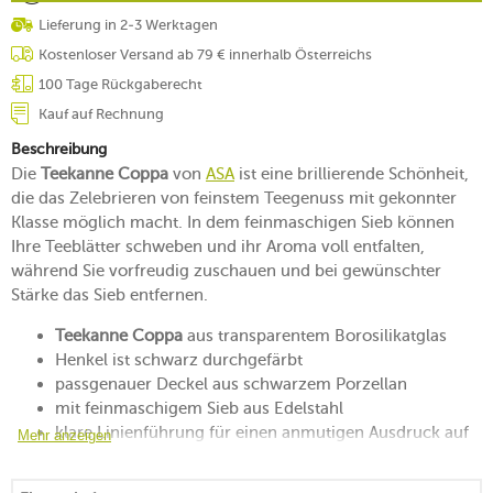
Lieferung in 2-3 Werktagen
Kostenloser Versand ab 79 € innerhalb Österreichs
100 Tage Rückgaberecht
Kauf auf Rechnung
Beschreibung
Die
Teekanne Coppa
von
ASA
ist eine brillierende Schönheit,
die das Zelebrieren von feinstem Teegenuss mit gekonnter
Klasse möglich macht. In dem feinmaschigen Sieb können
Ihre Teeblätter schweben und ihr Aroma voll entfalten,
während Sie vorfreudig zuschauen und bei gewünschter
Stärke das Sieb entfernen.
Teekanne Coppa
aus transparentem Borosilikatglas
Henkel ist schwarz durchgefärbt
passgenauer Deckel aus schwarzem Porzellan
mit feinmaschigem Sieb aus Edelstahl
klare Linienführung für einen anmutigen Ausdruck auf
Mehr anzeigen
der Tafel
für die Ruhe spendende Teezeremonie