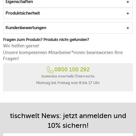
Eigenschaften
backofen-, mikrowellen- und gefrierfachgeeignet
spülmaschinengeeignet
Produktsicherheit
Kundenbewertungen
Fragen zum Produkt? Produkt nicht gefunden?
Wir helfen gerne!
Unsere kompetenten Mitarbeiter*innen beantworten Ihre
Fragen!
0800 100 292
kostenlos innerhalb Österreichs
Montag bis Freitag von 8 bis 17 Uhr
tischwelt News: jetzt anmelden und
10% sichern!
E-Mail-Adresse eintragen