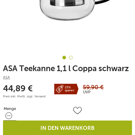
ASA Teekanne 1,1 l Coppa schwarz
ASA
59,90
€
44,89
€
25%
sparen
UVP
Preis inkl. MwSt. zzgl.
Versand
Menge
Menge
IN DEN WARENKORB