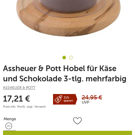
Assheuer & Pott Hobel für Käse
und Schokolade 3-tlg. mehrfarbig
ASSHEUER & POTT
24,95
€
17,21
€
31%
sparen
UVP
Preis inkl. MwSt. zzgl.
Versand
Menge
Menge