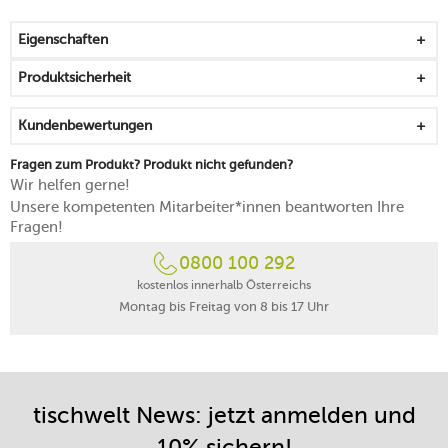
Haube (15 cm) aus Kunststoff hält Schokolade und Käse
frisch
Eigenschaften
wirkt auf der Tafel blickfangend und ansprechend
nur von Hand reinigen
Produktsicherheit
Kundenbewertungen
Fragen zum Produkt? Produkt nicht gefunden?
Wir helfen gerne!
Unsere kompetenten Mitarbeiter*innen beantworten Ihre
Fragen!
0800 100 292
kostenlos innerhalb Österreichs
Montag bis Freitag von 8 bis 17 Uhr
tischwelt News: jetzt anmelden und
10% sichern!