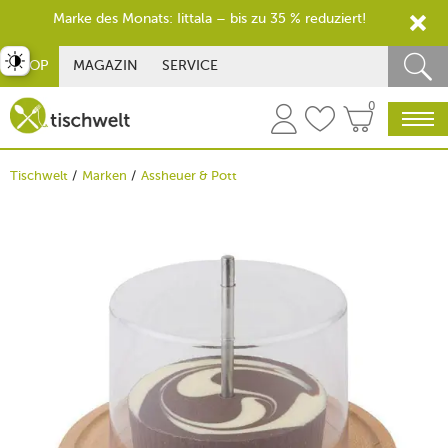
Marke des Monats: Iittala – bis zu 35 % reduziert!
st umschalten
SHOP
MAGAZIN
SERVICE
0
Tischwelt
Marken
Assheuer & Pott