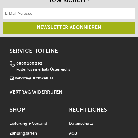
E-Mail-Adresse eintragen
NEWSLETTER ABONNIEREN
SERVICE HOTLINE
0800 100 292
kostenlos innerhalb Österreichs
service@tischwelt.at
VERTRAG WIDERRUFEN
SHOP
RECHTLICHES
Lieferung & Versand
Datenschutz
Zahlungsarten
AGB