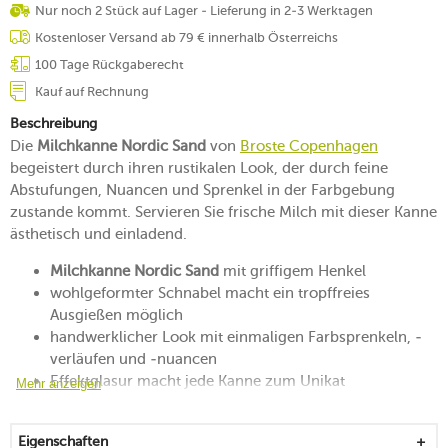
Nur noch 2 Stück auf Lager - Lieferung in 2-3 Werktagen
Kostenloser Versand ab 79 € innerhalb Österreichs
100 Tage Rückgaberecht
Kauf auf Rechnung
Beschreibung
Die
Milchkanne Nordic Sand
von
Broste Copenhagen
begeistert durch ihren rustikalen Look, der durch feine
Abstufungen, Nuancen und Sprenkel in der Farbgebung
zustande kommt. Servieren Sie frische Milch mit dieser Kanne
ästhetisch und einladend.
Milchkanne Nordic Sand
mit griffigem Henkel
wohlgeformter Schnabel macht ein tropffreies
Ausgießen möglich
handwerklicher Look mit einmaligen Farbsprenkeln, -
verläufen und -nuancen
Effektglasur macht jede Kanne zum Unikat
Mehr anzeigen
macht sich auf der Frühstückstafel besonders gut
mikrowellengeeignet
Eigenschaften
spülmaschinengeeignet