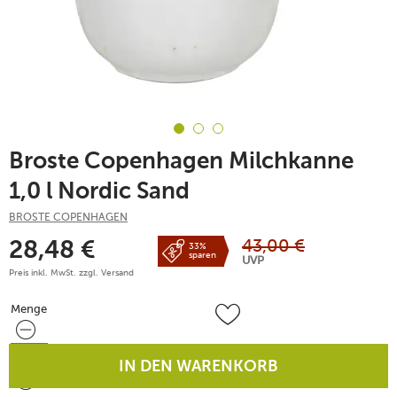
Broste Copenhagen Milchkanne
1,0 l Nordic Sand
BROSTE COPENHAGEN
43,00
€
28,48
€
33%
sparen
UVP
Preis inkl. MwSt. zzgl.
Versand
Menge
Menge
IN DEN WARENKORB