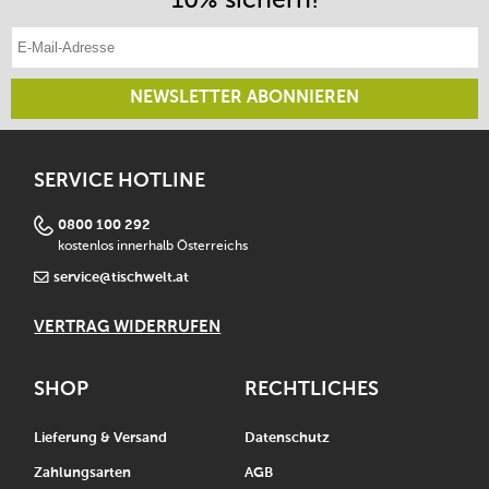
E-Mail-Adresse eintragen
NEWSLETTER ABONNIEREN
SERVICE HOTLINE
0800 100 292
kostenlos innerhalb Österreichs
service@tischwelt.at
VERTRAG WIDERRUFEN
SHOP
RECHTLICHES
Lieferung & Versand
Datenschutz
Zahlungsarten
AGB