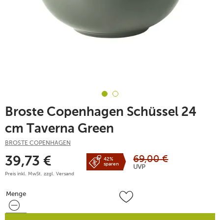
Broste Copenhagen Schüssel 24
cm Taverna Green
BROSTE COPENHAGEN
69,00
€
39,73
€
42%
sparen
UVP
Preis inkl. MwSt. zzgl.
Versand
Menge
Menge