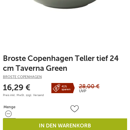
Broste Copenhagen Teller tief 24
cm Taverna Green
BROSTE COPENHAGEN
28,00
€
16,29
€
41%
sparen
UVP
Preis inkl. MwSt. zzgl.
Versand
Menge
Menge
IN DEN WARENKORB