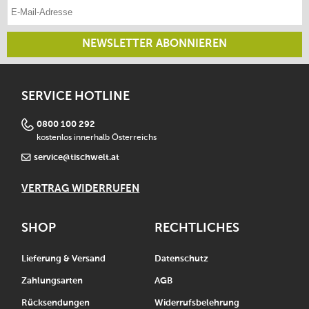
E-Mail-Adresse eintragen
NEWSLETTER ABONNIEREN
SERVICE HOTLINE
0800 100 292
kostenlos innerhalb Österreichs
service@tischwelt.at
VERTRAG WIDERRUFEN
SHOP
RECHTLICHES
Lieferung & Versand
Datenschutz
Zahlungsarten
AGB
Rücksendungen
Widerrufsbelehrung