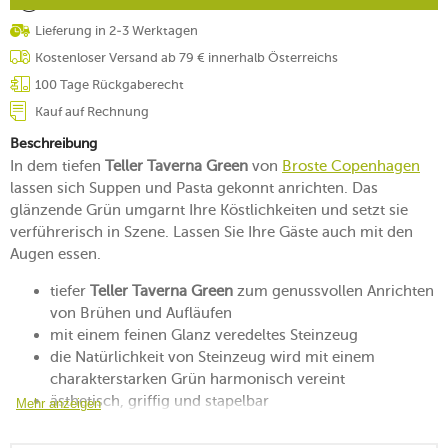
Lieferung in 2-3 Werktagen
Kostenloser Versand ab 79 € innerhalb Österreichs
100 Tage Rückgaberecht
Kauf auf Rechnung
Beschreibung
In dem tiefen
Teller Taverna Green
von
Broste Copenhagen
lassen sich Suppen und Pasta gekonnt anrichten. Das
glänzende Grün umgarnt Ihre Köstlichkeiten und setzt sie
verführerisch in Szene. Lassen Sie Ihre Gäste auch mit den
Augen essen.
tiefer
Teller Taverna Green
zum genussvollen Anrichten
von Brühen und Aufläufen
mit einem feinen Glanz veredeltes Steinzeug
die Natürlichkeit von Steinzeug wird mit einem
charakterstarken Grün harmonisch vereint
ästhetisch, griffig und stapelbar
Mehr anzeigen
sieht auf der Alltags- und der Festtagstafel gut aus
mikrowellengeeignet