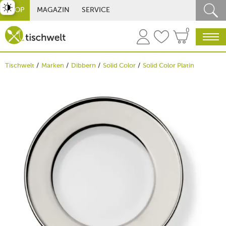
st umschalten
SHOP
MAGAZIN
SERVICE
0
Tischwelt
Marken
Dibbern
Solid Color
Solid Color Platin