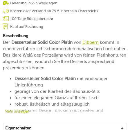
Lieferung in 2-3 Werktagen
Kostenloser Versand ab 79 € innerhalb Österreichs
100 Tage Rückgaberecht
Kauf auf Rechnung
Beschreibung
Der
Dessertteller Solid Color Platin
von
Dibbern
kommt in
einem verführerisch schimmernden metallischen Look daher.
Das klare Weiß des Porzellans wird von feinen Platinkonturen
abgeschlossen, wodurch Sie Ihre Desserts ansprechend
präsentieren können.
Dessertteller Solid Color Platin
mit eindeutiger
Linienführung
geprägt von der Klarheit des Bauhaus-Stils
für einen eleganten Glanz auf Ihrem Tisch
robust, ästhetisch und alltagstauglich
stapelbares Design, das sich gut greifen und
Mehr anzeigen
transportieren lässt
spülmaschinengeeignet bis max. 35 °C
Eigenschaften