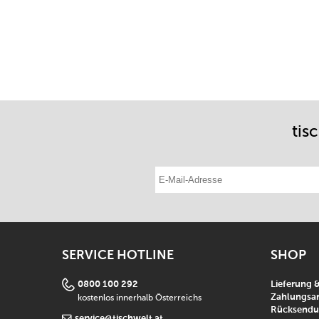
tis
E-Mail-Adresse eintragen
SERVICE HOTLINE
SHOP
0800 100 292
Lieferung 
kostenlos innerhalb Österreichs
Zahlungsar
Rücksend
service@tischwelt.at