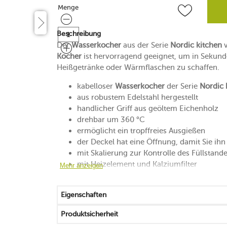
Menge
Menge
Beschreibung
Der
Wasserkocher
aus der Serie
Nordic kitchen
Kocher
ist hervorragend geeignet, um in Sekun
Heißgetränke oder Wärmflaschen zu schaffen.
kabelloser
Wasserkocher
der Serie
Nordic 
aus robustem Edelstahl hergestellt
handlicher Griff aus geöltem Eichenholz
drehbar um 360 °C
ermöglicht ein tropffreies Ausgießen
der Deckel hat eine Öffnung, damit Sie i
mit Skalierung zur Kontrolle des Füllstand
mit Heizelement und Kalziumfilter
Mehr anzeigen
automatischer Abschaltmechanismus
Pflege des Griffs durch Behandlung mit Öl
Eigenschaften
nur Handreinigung
Produktsicherheit