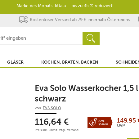
Marke des Monats: Iittala – bis zu 35 % reduziert!
Kostenloser Versand ab 79 € innerhalb Österreichs
GLÄSER
KOCHEN, BRATEN, BACKEN
SCHNEIDEN
Eva Solo Wasserkocher 1,5 
schwarz
von
EVA SOLO
149,95
116,64
€
22%
sparen
UVP
Preis inkl. MwSt. zzgl.
Versand