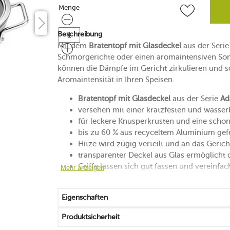
Menge
Menge
Beschreibung
Mit dem
Bratentopf mit Glasdeckel
aus der Seri
Schmorgerichte oder einen aromaintensiven So
können die Dämpfe im Gericht zirkulieren und s
Aromaintensität in Ihren Speisen.
Bratentopf mit Glasdeckel
aus der Serie
Ad
versehen mit einer kratzfesten und wasser
für leckere Knusperkrusten und eine scho
bis zu 60 % aus recyceltem Aluminium gefe
Hitze wird zügig verteilt und an das Geri
transparenter Deckel aus Glas ermöglicht 
Griffe lassen sich gut fassen und vereinf
Mehr anzeigen
hitzebeständig bis 180 °C
für alle Herdarten und den Backofen geeig
Eigenschaften
Handwäsche empfohlen
5 Jahre Herstellergarantie
Produktsicherheit
Made in Germany