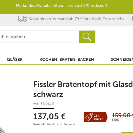
Marke des Monats: Iittala – bis zu 35 % reduziert!
Kostenloser Versand ab 79 € innerhalb Österreichs
GLÄSER
KOCHEN, BRATEN, BACKEN
SCHNEIDEN
Fissler Bratentopf mit Gla
schwarz
von
FISSLER
159,00
137,05
€
13%
sparen
UVP
Preis inkl. MwSt. zzgl.
Versand