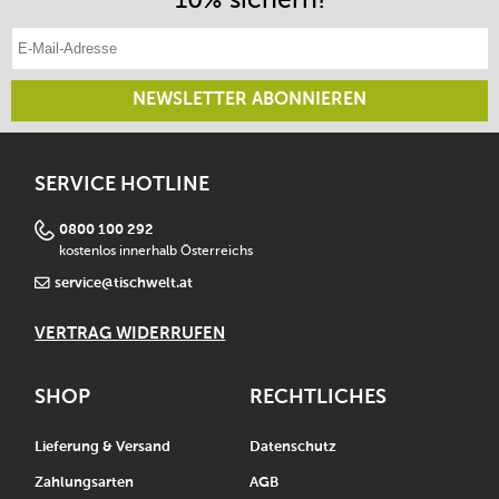
E-Mail-Adresse eintragen
NEWSLETTER ABONNIEREN
SERVICE HOTLINE
0800 100 292
kostenlos innerhalb Österreichs
service@tischwelt.at
VERTRAG WIDERRUFEN
SHOP
RECHTLICHES
Lieferung & Versand
Datenschutz
Zahlungsarten
AGB