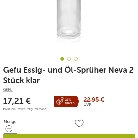
Gefu Essig- und Öl-Sprüher Neva 2
Stück klar
GEFU
22,95
€
17,21
€
25%
sparen
UVP
Preis inkl. MwSt. zzgl.
Versand
Menge
Menge