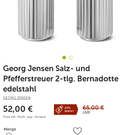
Georg Jensen Salz- und
Pfefferstreuer 2-tlg. Bernadotte
edelstahl
GEORG JENSEN
65,00
€
52,00
€
20%
sparen
UVP
Preis inkl. MwSt. zzgl.
Versand
Menge
Menge