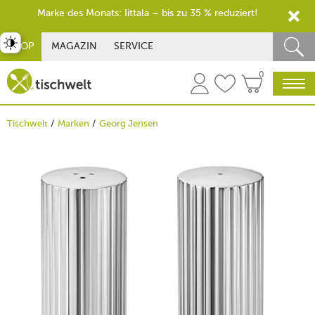
Marke des Monats: Iittala – bis zu 35 % reduziert!
st umschalten
SHOP
MAGAZIN
SERVICE
0
Tischwelt
Marken
Georg Jensen