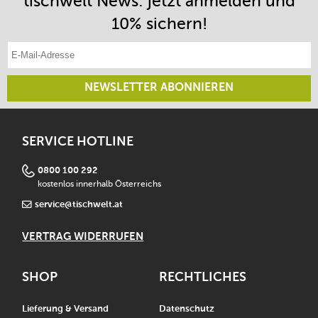
tischwelt News: jetzt anmelden und
10% sichern!
E-Mail-Adresse eintragen
NEWSLETTER ABONNIEREN
SERVICE HOTLINE
0800 100 292
kostenlos innerhalb Österreichs
service@tischwelt.at
VERTRAG WIDERRUFEN
SHOP
RECHTLICHES
Lieferung & Versand
Datenschutz