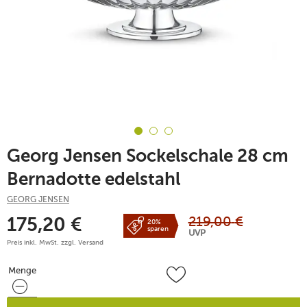
Georg Jensen Sockelschale 28 cm
Bernadotte edelstahl
GEORG JENSEN
219,00
€
175,20
€
20%
sparen
UVP
Preis inkl. MwSt. zzgl.
Versand
Menge
Menge