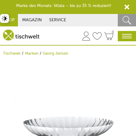
Marke des Monats: Iittala – bis zu 35 % reduziert!
st umschalten
SHOP
MAGAZIN
SERVICE
0
Tischwelt
Marken
Georg Jensen