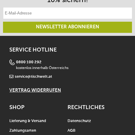
E-Mail-Adresse eintragen
NEWSLETTER ABONNIEREN
SERVICE HOTLINE
0800 100 292
kostenlos innerhalb Österreichs
service@tischwelt.at
VERTRAG WIDERRUFEN
SHOP
RECHTLICHES
Lieferung & Versand
Datenschutz
Zahlungsarten
AGB