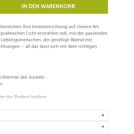
IN DEN WARENKORB
bereichert Ihre Inneneinrichtung auf clevere Art.
praktischen Licht erstrahlen soll, mit der passenden
 Lieblingsmenschen, der gesellige Abend mit
chnungen – all das lässt sich mit dem richtigen
schimmer des Sockels
st
eite des Bodens bedient
iente (16 Lumen), Arbeit (43 Lumen)
odus
 Stunden Licht
t“