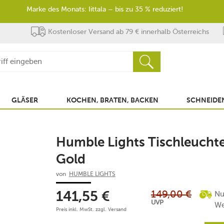
Marke des Monats: Iittala – bis zu 35 % reduziert!
Kostenloser Versand ab 79 € innerhalb Österreichs
GLÄSER
KOCHEN, BRATEN, BACKEN
SCHNEIDEN
Humble Lights Tischleucht
Gold
von
HUMBLE LIGHTS
149,00
€
Nu
141,55
€
UVP
We
Preis inkl. MwSt. zzgl.
Versand