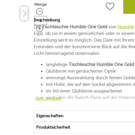
Menge
Menge
Beschreibung
Die
Tischleuchte Humble One Gold
von
Humble
Egal, ob sie in einem gemütlichen oder in einem 
Einstellung wird es möglich. Das Date mit Ihrem
Freunden und der konzentrierte Blick auf die Re
Licht hervorragend untermalen.
langlebige
Tischleuchte Humble One Gold
Glühbirne mit geräucherter Optik
anmutige Ausstrahlung durch feinen Gold
mit Hülle, die auf den Sockel abgestimmt i
im Stil einer Glühbirne ausgearbeitet
wird über die Switch-Taste auf der Unters
Mehr anzeigen
batteriebetrieben
drei wählbare Modi: Kerze (8 Lumen), Amb
Eigenschaften
für bis zu 140 Stunden Licht im Kerzen-M
Einstellung „Ambiente“ sorgt für bis zu 80
Produktsicherheit
brennt bis zu 40 Stunden im Modus „Arbei