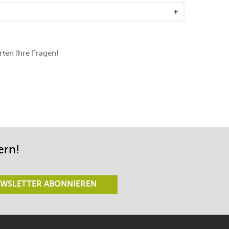
ufgeladen werden
im Garten und auf dem Balkon zum Einsatz
ten Ihre Fragen!
ern!
WSLETTER ABONNIEREN