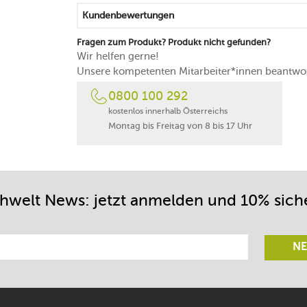
kann über das beiliegende USB-C-Kabel a
Kundenbewertungen
Ladezeit: bis zu 4 Stunden
kann im Wohn- und im Badezimmer sowie 
Fragen zum Produkt? Produkt nicht gefunden?
kommen
Wir helfen gerne!
Schutzart: IP65 (wasserdicht)
Unsere kompetenten Mitarbeiter*innen beantwor
austauschbare Lichtquelle: Glühbirne E27
0800 100 292
leuchtet mit 2200 Kelvin
von Hand mit einem Tuch abwischen
kostenlos innerhalb Österreichs
Montag bis Freitag von 8 bis 17 Uhr
chwelt News: jetzt anmelden und 10% sich
NE