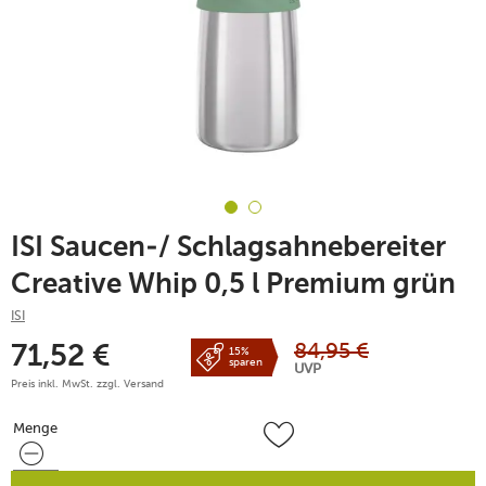
ISI Saucen-/ Schlagsahnebereiter
Creative Whip 0,5 l Premium grün
ISI
84,95
€
71,52
€
15%
sparen
UVP
Preis inkl. MwSt. zzgl.
Versand
Menge
Menge