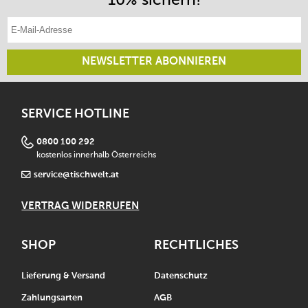
inkl. Band zum Notieren des Inhalts und des
E-Mail-Adresse eintragen
Abfülldatums
wird mit Reinigungsbürste für die Tüllen geliefert
inkl. Rezeptheft
NEWSLETTER ABONNIEREN
umweltfreundlich und intensiv nutzbar
für eine einfache Reinigung in Einzelteile zerlegbar
alle Teile sind spülmaschinenfest
SERVICE HOTLINE
3 Jahre Herstellergarantie
0800 100 292
kostenlos innerhalb Österreichs
service@tischwelt.at
VERTRAG WIDERRUFEN
SHOP
RECHTLICHES
Lieferung & Versand
Datenschutz
Zahlungsarten
AGB