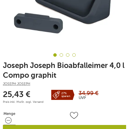
Joseph Joseph Bioabfalleimer 4,0 l
Compo graphit
JOSEPH JOSEPH
34,99
€
25,43
€
27%
sparen
UVP
Preis inkl. MwSt. zzgl.
Versand
Menge
Menge