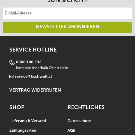
E-Mail-Adresse eintragen
NEWSLETTER ABONNIEREN
SERVICE HOTLINE
0800 100 292
kostenlos innerhalb Österreichs
service@tischwelt.at
VERTRAG WIDERRUFEN
SHOP
RECHTLICHES
Lieferung & Versand
Datenschutz
Zahlungsarten
AGB