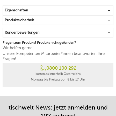
abgewehrt
Belüftungsöffnung offen: Feuchtigkeit und schlechte
Eigenschaften
Gerüche werden minimiert
die schmale Konzeption passt gut auf die Arbeitsplatte
Produktsicherheit
aus BPA-freiem Kunststoff
IW2-Beutel sitzen passgenau im Eimer
Kundenbewertungen
kann auch mit Standardbeuteln verwendet werden
von Hand reinigen
Fragen zum Produkt? Produkt nicht gefunden?
Wir helfen gerne!
Unsere kompetenten Mitarbeiter*innen beantworten Ihre
Fragen!
0800 100 292
kostenlos innerhalb Österreichs
Montag bis Freitag von 8 bis 17 Uhr
tischwelt News: jetzt anmelden und
10% sichern!