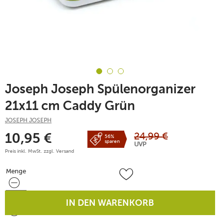
Joseph Joseph Spülenorganizer
21x11 cm Caddy Grün
JOSEPH JOSEPH
24,99
€
10,95
€
56%
sparen
UVP
Preis inkl. MwSt. zzgl.
Versand
Menge
Menge
IN DEN WARENKORB