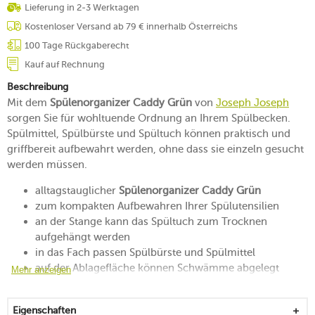
Lieferung in 2-3 Werktagen
Kostenloser Versand ab 79 € innerhalb Österreichs
100 Tage Rückgaberecht
Kauf auf Rechnung
Beschreibung
Mit dem
Spülenorganizer Caddy Grün
von
Joseph Joseph
sorgen Sie für wohltuende Ordnung an Ihrem Spülbecken.
Spülmittel, Spülbürste und Spültuch können praktisch und
griffbereit aufbewahrt werden, ohne dass sie einzeln gesucht
werden müssen.
alltagstauglicher
Spülenorganizer Caddy Grün
zum kompakten Aufbewahren Ihrer Spülutensilien
an der Stange kann das Spültuch zum Trocknen
aufgehängt werden
in das Fach passen Spülbürste und Spülmittel
auf der Ablagefläche können Schwämme abgelegt
Mehr anzeigen
werden
die Lochung leitet das abtropfende Wasser in die
Eigenschaften
Auffangschale