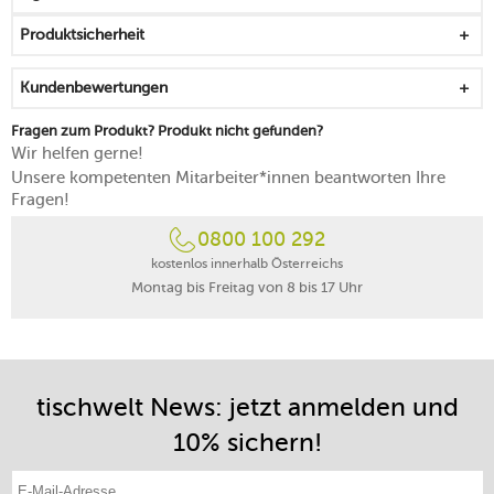
aus BPA-freiem ABS-Kunststoff und Silikon gefertigt
Produktsicherheit
zur Reinigung zerlegbar
spülmaschinengeeignet
Kundenbewertungen
Fragen zum Produkt? Produkt nicht gefunden?
Wir helfen gerne!
Unsere kompetenten Mitarbeiter*innen beantworten Ihre
Fragen!
0800 100 292
kostenlos innerhalb Österreichs
Montag bis Freitag von 8 bis 17 Uhr
tischwelt News: jetzt anmelden und
10% sichern!
E-Mail-Adresse eintragen