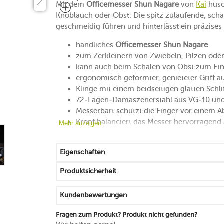
Mit dem
Officemesser Shun Nagare
von
Kai
husc
Knoblauch oder Obst. Die spitz zulaufende, schar
geschmeidig führen und hinterlässt ein präzises 
handliches
Officemesser Shun Nagare
zum Zerkleinern von Zwiebeln, Pilzen od
kann auch beim Schälen von Obst zum E
ergonomisch geformter, genieteter Griff a
Klinge mit einem beidseitigen glatten Schli
72-Lagen-Damaszenerstahl aus VG-10 un
Messerbart schützt die Finger vor einem Ab
Kropf balanciert das Messer hervorragend
Mehr anzeigen
begeistert durch seine hochwertige Optik
nur von Hand reinigen
Eigenschaften
10 Jahre Herstellergarantie
Produktsicherheit
Kundenbewertungen
Fragen zum Produkt? Produkt nicht gefunden?