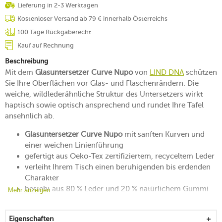
Lieferung in 2-3 Werktagen
Kostenloser Versand ab 79 € innerhalb Österreichs
100 Tage Rückgaberecht
Kauf auf Rechnung
Beschreibung
Mit dem
Glasuntersetzer Curve Nupo
von
LIND DNA
schützen
Sie Ihre Oberflächen vor Glas- und Flaschenrändern. Die
weiche, wildlederähnliche Struktur des Untersetzers wirkt
haptisch sowie optisch ansprechend und rundet Ihre Tafel
ansehnlich ab.
Glasuntersetzer Curve Nupo
mit sanften Kurven und
einer weichen Linienführung
gefertigt aus Oeko-Tex zertifiziertem, recyceltem Leder
verleiht Ihrem Tisch einen beruhigenden bis erdenden
Charakter
besteht aus 80 % Leder und 20 % natürlichem Gummi
Mehr anzeigen
macht sich auf dem Tresen, der Tafel und dem
Beistelltisch gut
Eigenschaften
zeitlos, beweglich und handgefertigt