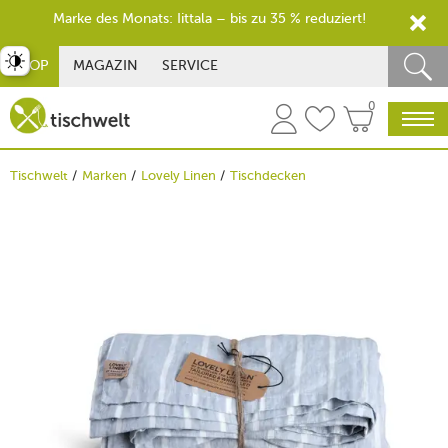
Marke des Monats: Iittala – bis zu 35 % reduziert!
st umschalten
SHOP
MAGAZIN
SERVICE
0
Tischwelt
Marken
Lovely Linen
Tischdecken