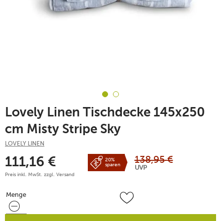
Lovely Linen Tischdecke 145x250
cm Misty Stripe Sky
LOVELY LINEN
138,95
€
111,16
€
20%
sparen
UVP
Preis inkl. MwSt. zzgl.
Versand
Menge
Menge