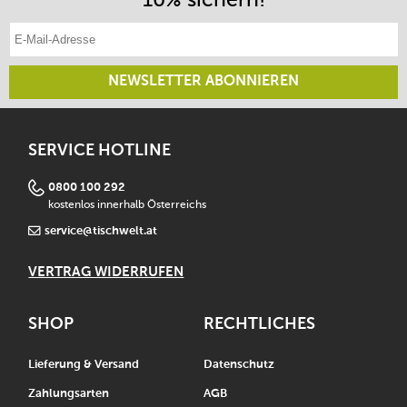
E-Mail-Adresse eintragen
NEWSLETTER ABONNIEREN
SERVICE HOTLINE
0800 100 292
kostenlos innerhalb Österreichs
service@tischwelt.at
VERTRAG WIDERRUFEN
SHOP
RECHTLICHES
Lieferung & Versand
Datenschutz
Zahlungsarten
AGB