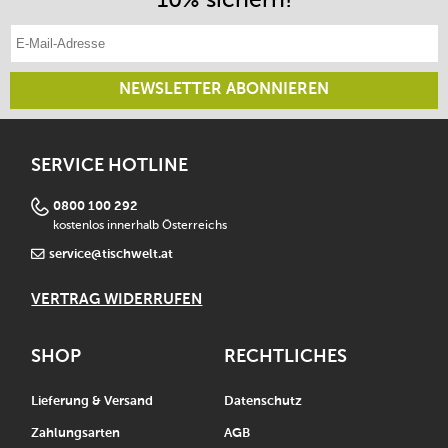
E-Mail-Adresse eintragen
NEWSLETTER ABONNIEREN
SERVICE HOTLINE
0800 100 292
kostenlos innerhalb Österreichs
service@tischwelt.at
VERTRAG WIDERRUFEN
SHOP
RECHTLICHES
Lieferung & Versand
Datenschutz
Zahlungsarten
AGB