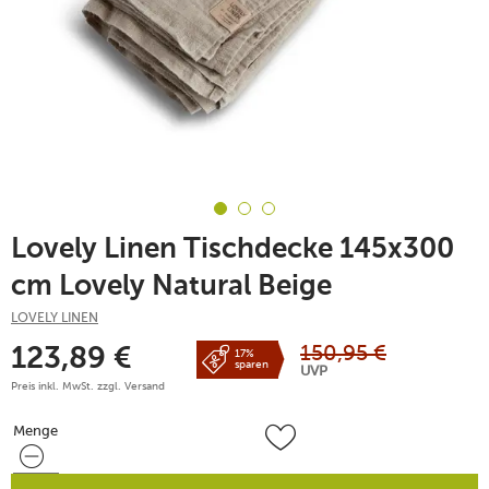
Lovely Linen Tischdecke 145x300
cm Lovely Natural Beige
LOVELY LINEN
150,95
€
123,89
€
17%
sparen
UVP
Preis inkl. MwSt. zzgl.
Versand
Menge
Menge