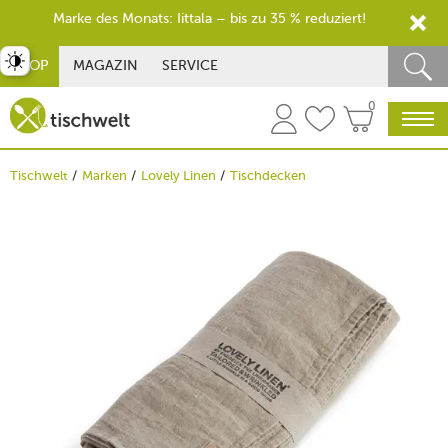
Marke des Monats: Iittala – bis zu 35 % reduziert!
st umschalten
SHOP
MAGAZIN
SERVICE
0
Tischwelt
Marken
Lovely Linen
Tischdecken