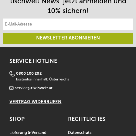
tischwelt News: jetzt anmelden und
10% sichern!
E-Mail-Adresse eintragen
NEWSLETTER ABONNIEREN
SERVICE HOTLINE
0800 100 292
kostenlos innerhalb Österreichs
service@tischwelt.at
VERTRAG WIDERRUFEN
SHOP
RECHTLICHES
Lieferung & Versand
Datenschutz