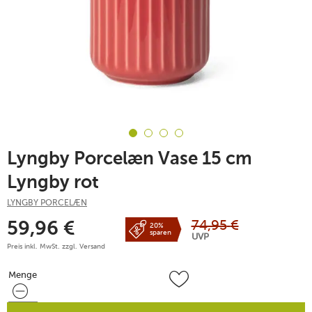
Lyngby Porcelæn Vase 15 cm
Lyngby rot
LYNGBY PORCELÆN
74,95
€
59,96
€
20%
sparen
UVP
Preis inkl. MwSt. zzgl.
Versand
Menge
Menge