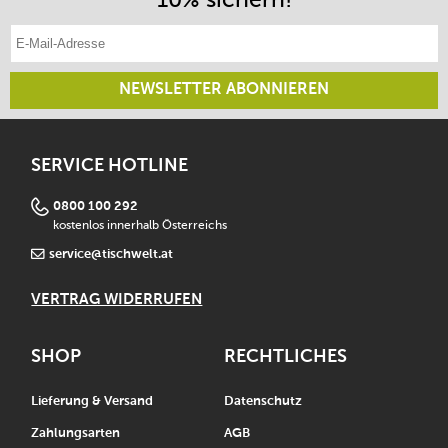
E-Mail-Adresse eintragen
NEWSLETTER ABONNIEREN
SERVICE HOTLINE
0800 100 292
kostenlos innerhalb Österreichs
service@tischwelt.at
VERTRAG WIDERRUFEN
SHOP
RECHTLICHES
Lieferung & Versand
Datenschutz
Zahlungsarten
AGB