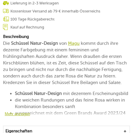
Lieferung in 2-3 Werktagen
Kostenloser Versand ab 79 € innerhalb Österreichs
100 Tage Rückgaberecht
Kauf auf Rechnung
Beschreibung
Die
Schüssel Natur-Design
von
Magu
kommt durch ihre
dezente Farbgebung mit einem femininen und
frühlingshaften Ausdruck daher. Wenn draußen die ersten
Kirschblüten blühen, ist es Zeit, diese Schüssel auf den Tisch
zu bringen und nicht nur durch die nachhaltige Fertigung,
sondern auch durch das zarte Rosa die Natur zu feiern.
Kredenzen Sie in dieser Schüssel Ihre Beilagen und Salate.
Schüssel Natur-Design
mit dezentem Erscheinungsbild
die weichen Rundungen und das feine Rosa wirken in
Kombination besonders sanft
ausgezeichnet mit dem Green Brands Award 2023/24
Mehr anzeigen
und 2024/25
aus 100 % Biopolymer (98 % natürliche,
Eigenschaften
nachwachsende Rohstoffe, 2 % Mineralien)