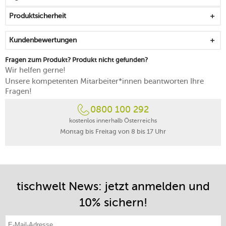
frei von Erdöl, Melamin und Weichmachern
Produktsicherheit
lebensmittelecht
begeistert durch ihr geringes Eigengewicht
Kundenbewertungen
spülmaschinengeeignet
Made in Germany
Fragen zum Produkt? Produkt nicht gefunden?
Wir helfen gerne!
Unsere kompetenten Mitarbeiter*innen beantworten Ihre
Fragen!
0800 100 292
kostenlos innerhalb Österreichs
Montag bis Freitag von 8 bis 17 Uhr
tischwelt News: jetzt anmelden und
10% sichern!
E-Mail-Adresse eintragen