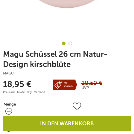
Magu Schüssel 26 cm Natur-
Design kirschblüte
MAGU
20,50
€
18,95
€
7%
sparen
UVP
Preis inkl. MwSt. zzgl.
Versand
Menge
Menge
IN DEN WARENKORB