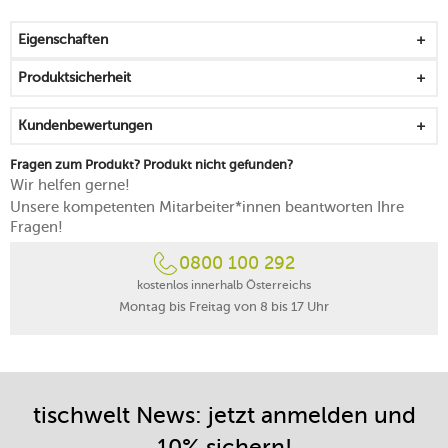
mit abgerundeten Ecken und Kanten
vielseitig im Küchenalltag einsetzbar
Eigenschaften
BPA-frei, stapelbar und lebensmittelgeeignet
spülmaschinengeeignet
Produktsicherheit
Made in Holland
Kundenbewertungen
Fragen zum Produkt? Produkt nicht gefunden?
Wir helfen gerne!
Unsere kompetenten Mitarbeiter*innen beantworten Ihre
Fragen!
0800 100 292
kostenlos innerhalb Österreichs
Montag bis Freitag von 8 bis 17 Uhr
tischwelt News: jetzt anmelden und
10% sichern!