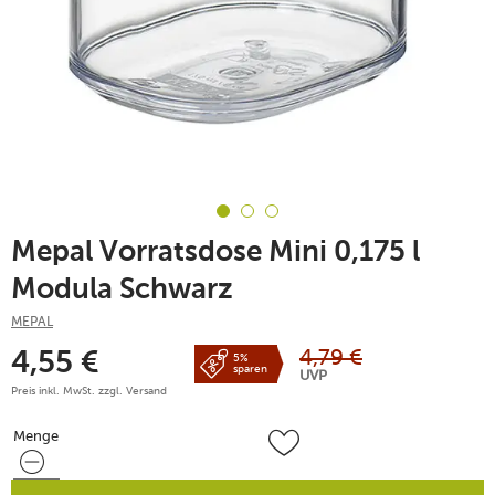
Mepal Vorratsdose Mini 0,175 l
Modula Schwarz
MEPAL
4,79
€
4,55
€
5%
sparen
UVP
Preis inkl. MwSt. zzgl.
Versand
Menge
Menge