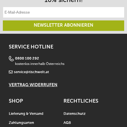
E-Mail-Adresse eintragen
NEWSLETTER ABONNIEREN
SERVICE HOTLINE
0800 100 292
kostenlos innerhalb Österreichs
service@tischwelt.at
VERTRAG WIDERRUFEN
SHOP
RECHTLICHES
Lieferung & Versand
Datenschutz
Zahlungsarten
AGB